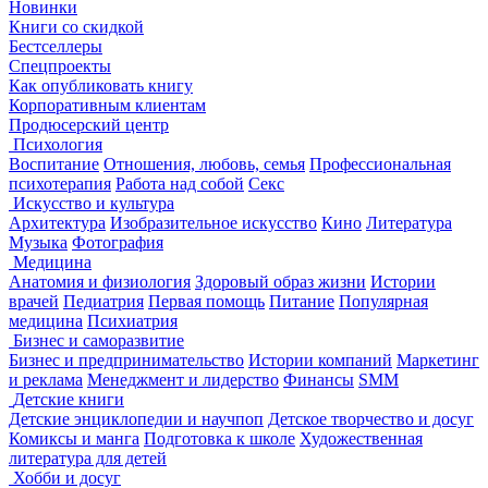
Новинки
Книги со скидкой
Бестселлеры
Спецпроекты
Как опубликовать книгу
Корпоративным клиентам
Продюсерский центр
Психология
Воспитание
Отношения, любовь, семья
Профессиональная
психотерапия
Работа над собой
Секс
Искусство и культура
Архитектура
Изобразительное искусство
Кино
Литература
Музыка
Фотография
Медицина
Анатомия и физиология
Здоровый образ жизни
Истории
врачей
Педиатрия
Первая помощь
Питание
Популярная
медицина
Психиатрия
Бизнес и саморазвитие
Бизнес и предпринимательство
Истории компаний
Маркетинг
и реклама
Менеджмент и лидерство
Финансы
SMM
Детские книги
Детские энциклопедии и научпоп
Детское творчество и досуг
Комиксы и манга
Подготовка к школе
Художественная
литература для детей
Хобби и досуг