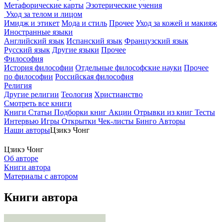
Метафорические карты
Эзотерические учения
Уход за телом и лицом
Имидж и этикет
Мода и стиль
Прочее
Уход за кожей и макияж
Иностранные языки
Английский язык
Испанский язык
Французский язык
Русский язык
Другие языки
Прочее
Философия
История философии
Отдельные философские науки
Прочее
по философии
Российская философия
Религия
Другие религии
Теология
Христианство
Смотреть все книги
Книги
Статьи
Подборки книг
Акции
Отрывки из книг
Тесты
Интервью
Игры
Открытки
Чек-листы
Бинго
Авторы
Наши авторы
Цзикэ Чонг
Цзикэ Чонг
Об авторе
Книги автора
Материалы с автором
Книги автора