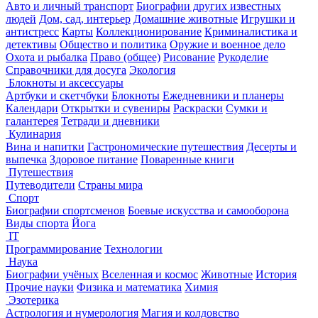
Авто и личный транспорт
Биографии других известных
людей
Дом, сад, интерьер
Домашние животные
Игрушки и
антистресс
Карты
Коллекционирование
Криминалистика и
детективы
Общество и политика
Оружие и военное дело
Охота и рыбалка
Право (общее)
Рисование
Рукоделие
Справочники для досуга
Экология
Блокноты и аксессуары
Артбуки и скетчбуки
Блокноты
Ежедневники и планеры
Календари
Открытки и сувениры
Раскраски
Сумки и
галантерея
Тетради и дневники
Кулинария
Вина и напитки
Гастрономические путешествия
Десерты и
выпечка
Здоровое питание
Поваренные книги
Путешествия
Путеводители
Страны мира
Спорт
Биографии спортсменов
Боевые искусства и самооборона
Виды спорта
Йога
IT
Программирование
Технологии
Наука
Биографии учёных
Вселенная и космос
Животные
История
Прочие науки
Физика и математика
Химия
Эзотерика
Астрология и нумерология
Магия и колдовство