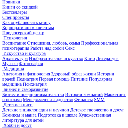
Новинки
Книги со скидкой
Бестселлеры
Спецпроекты
Как опубликовать книгу
Корпоративным клиентам
Продюсерский центр
Психология
Воспитание
Отношения, любовь, семья
Профессиональная
психотерапия
Работа над собой
Секс
Искусство и культура
Архитектура
Изобразительное искусство
Кино
Литература
Музыка
Фотография
Медицина
Анатомия и физиология
Здоровый образ жизни
Истории
врачей
Педиатрия
Первая помощь
Питание
Популярная
медицина
Психиатрия
Бизнес и саморазвитие
Бизнес и предпринимательство
Истории компаний
Маркетинг
и реклама
Менеджмент и лидерство
Финансы
SMM
Детские книги
Детские энциклопедии и научпоп
Детское творчество и досуг
Комиксы и манга
Подготовка к школе
Художественная
литература для детей
Хобби и досуг