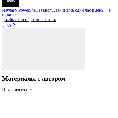
Изучаем PowerShell за месяц, занимаясь один час в день. 4-е
издание
Джеймс Петти
,
Трэвис Планк
1 409 ₽
Материалы с автором
Пока ничего нет.