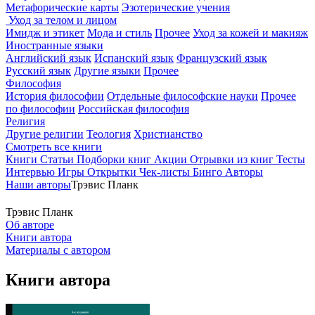
Метафорические карты
Эзотерические учения
Уход за телом и лицом
Имидж и этикет
Мода и стиль
Прочее
Уход за кожей и макияж
Иностранные языки
Английский язык
Испанский язык
Французский язык
Русский язык
Другие языки
Прочее
Философия
История философии
Отдельные философские науки
Прочее
по философии
Российская философия
Религия
Другие религии
Теология
Христианство
Смотреть все книги
Книги
Статьи
Подборки книг
Акции
Отрывки из книг
Тесты
Интервью
Игры
Открытки
Чек-листы
Бинго
Авторы
Наши авторы
Трэвис Планк
Трэвис Планк
Об авторе
Книги автора
Материалы с автором
Книги автора