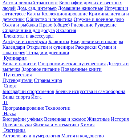
Авто и личный транспорт
Биографии других известных
людей
Дом, сад, интерьер
Домашние животные
Игрушки и
антистресс
Карты
Коллекционирование
Криминалистика и
детективы
Общество и политика
Оружие и военное дело
Охота и рыбалка
Право (общее)
Рисование
Рукоделие
Справочники для досуга
Экология
Блокноты и аксессуары
Артбуки и скетчбуки
Блокноты
Ежедневники и планеры
Календари
Открытки и сувениры
Раскраски
Сумки и
галантерея
Тетради и дневники
Кулинария
Вина и напитки
Гастрономические путешествия
Десерты и
выпечка
Здоровое питание
Поваренные книги
Путешествия
Путеводители
Страны мира
Спорт
Биографии спортсменов
Боевые искусства и самооборона
Виды спорта
Йога
IT
Программирование
Технологии
Наука
Биографии учёных
Вселенная и космос
Животные
История
Прочие науки
Физика и математика
Химия
Эзотерика
Астрология и нумерология
Магия и колдовство