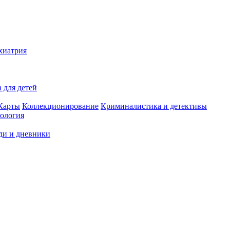
хиатрия
 для детей
Карты
Коллекционирование
Криминалистика и детективы
ология
ди и дневники