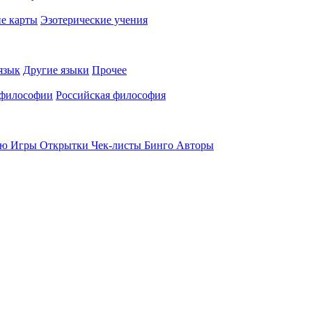
е карты
Эзотерические учения
язык
Другие языки
Прочее
 философии
Российская философия
ью
Игры
Открытки
Чек-листы
Бинго
Авторы