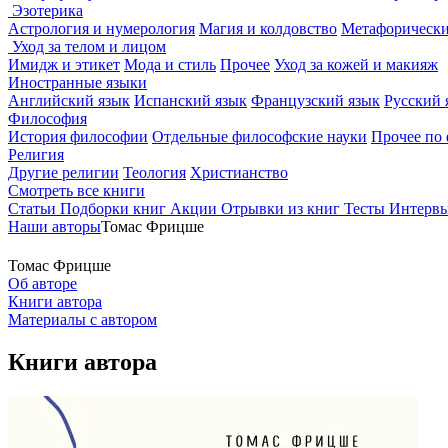
Эзотерика
Астрология и нумерология
Магия и колдовство
Метафорически
Уход за телом и лицом
Имидж и этикет
Мода и стиль
Прочее
Уход за кожей и макияж
Иностранные языки
Английский язык
Испанский язык
Французский язык
Русский 
Философия
История философии
Отдельные философские науки
Прочее по
Религия
Другие религии
Теология
Христианство
Смотреть все книги
Статьи
Подборки книг
Акции
Отрывки из книг
Тесты
Интерв
Наши авторы
Томас Фрицше
Томас Фрицше
Об авторе
Книги автора
Материалы с автором
Книги автора