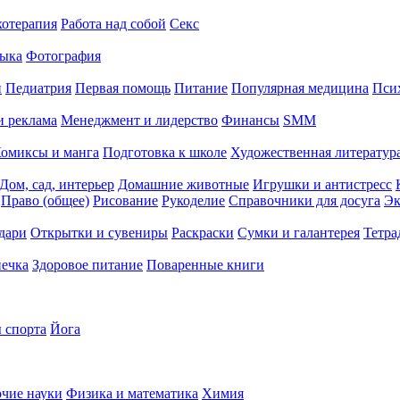
хотерапия
Работа над собой
Секс
ыка
Фотография
й
Педиатрия
Первая помощь
Питание
Популярная медицина
Пси
и реклама
Менеджмент и лидерство
Финансы
SMM
омиксы и манга
Подготовка к школе
Художественная литература
Дом, сад, интерьер
Домашние животные
Игрушки и антистресс
Право (общее)
Рисование
Рукоделие
Справочники для досуга
Эк
дари
Открытки и сувениры
Раскраски
Сумки и галантерея
Тетра
печка
Здоровое питание
Поваренные книги
 спорта
Йога
чие науки
Физика и математика
Химия