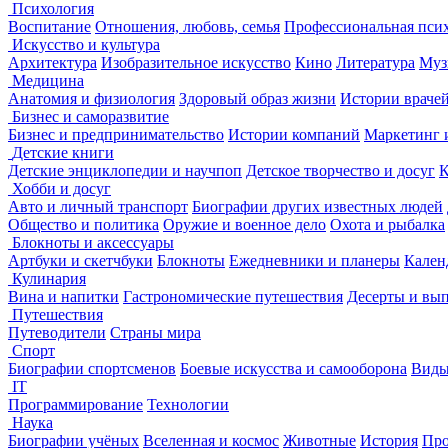
Психология
Воспитание
Отношения, любовь, семья
Профессиональная пси
Искусство и культура
Архитектура
Изобразительное искусство
Кино
Литература
Муз
Медицина
Анатомия и физиология
Здоровый образ жизни
Истории враче
Бизнес и саморазвитие
Бизнес и предпринимательство
Истории компаний
Маркетинг 
Детские книги
Детские энциклопедии и научпоп
Детское творчество и досуг
К
Хобби и досуг
Авто и личный транспорт
Биографии других известных людей
Общество и политика
Оружие и военное дело
Охота и рыбалка
Блокноты и аксессуары
Артбуки и скетчбуки
Блокноты
Ежедневники и планеры
Кален
Кулинария
Вина и напитки
Гастрономические путешествия
Десерты и вы
Путешествия
Путеводители
Страны мира
Спорт
Биографии спортсменов
Боевые искусства и самооборона
Виды
IT
Программирование
Технологии
Наука
Биографии учёных
Вселенная и космос
Животные
История
Про