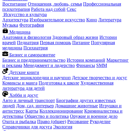
Воспитание
Отношения, любовь, семья
Профессиональная
психотерапия
Работа над собой
Секс
Искусство и культура
Архитектура
Изобразительное искусство
Кино
Литература
Музыка
Фотография
Медицина
Анатомия и физиология
Здоровый образ жизни
Истории
врачей
Педиатрия
Первая помощь
Питание
Популярная
медицина
Психиатрия
Бизнес и саморазвитие
Бизнес и предпринимательство
Истории компаний
Маркетинг
и реклама
Менеджмент и лидерство
Финансы
SMM
Детские книги
Детские энциклопедии и научпоп
Детское творчество и досуг
Комиксы и манга
Подготовка к школе
Художественная
литература для детей
Хобби и досуг
Авто и личный транспорт
Биографии других известных
людей
Дом, сад, интерьер
Домашние животные
Игрушки и
антистресс
Карты
Коллекционирование
Криминалистика и
детективы
Общество и политика
Оружие и военное дело
Охота и рыбалка
Право (общее)
Рисование
Рукоделие
Справочники для досуга
Экология