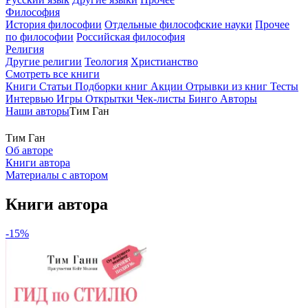
Философия
История философии
Отдельные философские науки
Прочее
по философии
Российская философия
Религия
Другие религии
Теология
Христианство
Смотреть все книги
Книги
Статьи
Подборки книг
Акции
Отрывки из книг
Тесты
Интервью
Игры
Открытки
Чек-листы
Бинго
Авторы
Наши авторы
Тим Ган
Тим Ган
Об авторе
Книги автора
Материалы с автором
Книги автора
-15%