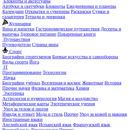
Блокноты и аксессуары
Артбуки и скетчбуки
Блокноты
Ежедневники и планеры
Календари
Открытки и сувениры
Раскраски
Сумки и
галантерея
Тетради и дневники
Кулинария
Вина и напитки
Гастрономические путешествия
Десерты и
выпечка
Здоровое питание
Поваренные книги
Путешествия
Путеводители
Страны мира
Спорт
Биографии спортсменов
Боевые искусства и самооборона
Виды спорта
Йога
IT
Программирование
Технологии
Наука
Биографии учёных
Вселенная и космос
Животные
История
Прочие науки
Физика и математика
Химия
Эзотерика
Астрология и нумерология
Магия и колдовство
Метафорические карты
Эзотерические учения
Уход за телом и лицом
Имидж и этикет
Мода и стиль
Прочее
Уход за кожей и макияж
Иностранные языки
Английский язык
Испанский язык
Французский язык
Русский язык
Другие языки
Прочее