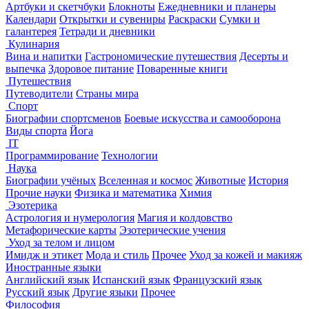
Артбуки и скетчбуки
Блокноты
Ежедневники и планеры
Календари
Открытки и сувениры
Раскраски
Сумки и
галантерея
Тетради и дневники
Кулинария
Вина и напитки
Гастрономические путешествия
Десерты и
выпечка
Здоровое питание
Поваренные книги
Путешествия
Путеводители
Страны мира
Спорт
Биографии спортсменов
Боевые искусства и самооборона
Виды спорта
Йога
IT
Программирование
Технологии
Наука
Биографии учёных
Вселенная и космос
Животные
История
Прочие науки
Физика и математика
Химия
Эзотерика
Астрология и нумерология
Магия и колдовство
Метафорические карты
Эзотерические учения
Уход за телом и лицом
Имидж и этикет
Мода и стиль
Прочее
Уход за кожей и макияж
Иностранные языки
Английский язык
Испанский язык
Французский язык
Русский язык
Другие языки
Прочее
Философия