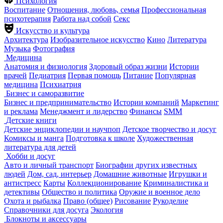
Психология
Воспитание
Отношения, любовь, семья
Профессиональная
психотерапия
Работа над собой
Секс
Искусство и культура
Архитектура
Изобразительное искусство
Кино
Литература
Музыка
Фотография
Медицина
Анатомия и физиология
Здоровый образ жизни
Истории
врачей
Педиатрия
Первая помощь
Питание
Популярная
медицина
Психиатрия
Бизнес и саморазвитие
Бизнес и предпринимательство
Истории компаний
Маркетинг
и реклама
Менеджмент и лидерство
Финансы
SMM
Детские книги
Детские энциклопедии и научпоп
Детское творчество и досуг
Комиксы и манга
Подготовка к школе
Художественная
литература для детей
Хобби и досуг
Авто и личный транспорт
Биографии других известных
людей
Дом, сад, интерьер
Домашние животные
Игрушки и
антистресс
Карты
Коллекционирование
Криминалистика и
детективы
Общество и политика
Оружие и военное дело
Охота и рыбалка
Право (общее)
Рисование
Рукоделие
Справочники для досуга
Экология
Блокноты и аксессуары