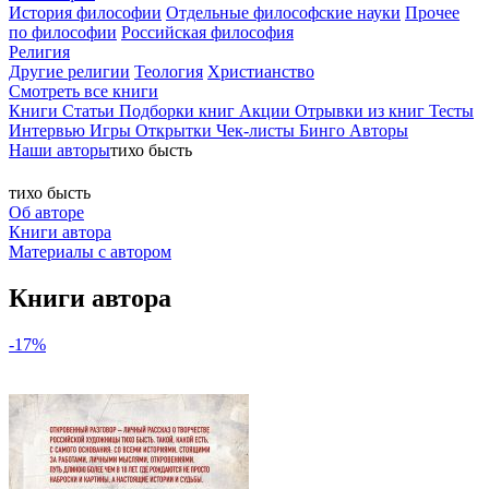
История философии
Отдельные философские науки
Прочее
по философии
Российская философия
Религия
Другие религии
Теология
Христианство
Смотреть все книги
Книги
Статьи
Подборки книг
Акции
Отрывки из книг
Тесты
Интервью
Игры
Открытки
Чек-листы
Бинго
Авторы
Наши авторы
тихо бысть
тихо бысть
Об авторе
Книги автора
Материалы с автором
Книги автора
-17%