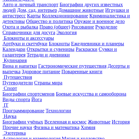
Авто и личный транспорт
Биографии других известных
людей
Дом, сад, интерьер
Домашние животные
Игрушки и
антистресс
Карты
Коллекционирование
Криминалистика и
детективы
Общество и политика
Оружие и военное дело
Охота и рыбалка
Право (общее)
Рисование
Рукоделие
Справочники для досуга
Экология
Блокноты и аксессуары
Артбуки и скетчбуки
Блокноты
Ежедневники и планеры
Календари
Открытки и сувениры
Раскраски
Сумки и
галантерея
Тетради и дневники
Кулинария
Вина и напитки
Гастрономические путешествия
Десерты и
выпечка
Здоровое питание
Поваренные книги
Путешествия
Путеводители
Страны мира
Спорт
Биографии спортсменов
Боевые искусства и самооборона
Виды спорта
Йога
IT
Программирование
Технологии
Наука
Биографии учёных
Вселенная и космос
Животные
История
Прочие науки
Физика и математика
Химия
Эзотерика
Астрология и нумерология
Магия и колдовство