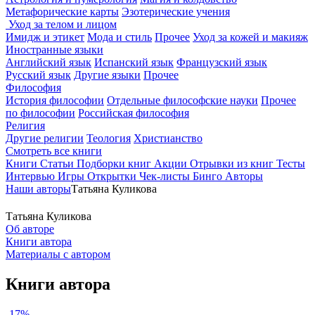
Метафорические карты
Эзотерические учения
Уход за телом и лицом
Имидж и этикет
Мода и стиль
Прочее
Уход за кожей и макияж
Иностранные языки
Английский язык
Испанский язык
Французский язык
Русский язык
Другие языки
Прочее
Философия
История философии
Отдельные философские науки
Прочее
по философии
Российская философия
Религия
Другие религии
Теология
Христианство
Смотреть все книги
Книги
Статьи
Подборки книг
Акции
Отрывки из книг
Тесты
Интервью
Игры
Открытки
Чек-листы
Бинго
Авторы
Наши авторы
Татьяна Куликова
Татьяна Куликова
Об авторе
Книги автора
Материалы с автором
Книги автора
-17%