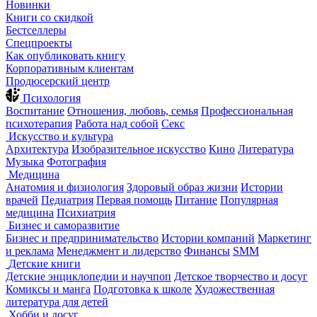
Новинки
Книги со скидкой
Бестселлеры
Спецпроекты
Как опубликовать книгу
Корпоративным клиентам
Продюсерский центр
Психология
Воспитание
Отношения, любовь, семья
Профессиональная
психотерапия
Работа над собой
Секс
Искусство и культура
Архитектура
Изобразительное искусство
Кино
Литература
Музыка
Фотография
Медицина
Анатомия и физиология
Здоровый образ жизни
Истории
врачей
Педиатрия
Первая помощь
Питание
Популярная
медицина
Психиатрия
Бизнес и саморазвитие
Бизнес и предпринимательство
Истории компаний
Маркетинг
и реклама
Менеджмент и лидерство
Финансы
SMM
Детские книги
Детские энциклопедии и научпоп
Детское творчество и досуг
Комиксы и манга
Подготовка к школе
Художественная
литература для детей
Хобби и досуг