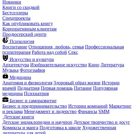
Новинки
Книги со скидкой
Бестселлеры
Спецпроекты
Как опубликовать книгу
Корпоративным клиентам
Продюсерский центр
Психология
Воспитание
Отношения, любовь, семья
Профессиональная
психотерапия
Работа над собой
Секс
Искусство и культура
Архитектура
Изобразительное искусство
Кино
Литература
Музыка
Фотография
Медицина
Анатомия и физиология
Здоровый образ жизни
Истории
врачей
Педиатрия
Первая помощь
Питание
Популярная
медицина
Психиатрия
Бизнес и саморазвитие
Бизнес и предпринимательство
Истории компаний
Маркетинг
и реклама
Менеджмент и лидерство
Финансы
SMM
Детские книги
Детские энциклопедии и научпоп
Детское творчество и досуг
Комиксы и манга
Подготовка к школе
Художественная
литература для детей