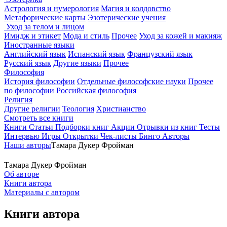
Астрология и нумерология
Магия и колдовство
Метафорические карты
Эзотерические учения
Уход за телом и лицом
Имидж и этикет
Мода и стиль
Прочее
Уход за кожей и макияж
Иностранные языки
Английский язык
Испанский язык
Французский язык
Русский язык
Другие языки
Прочее
Философия
История философии
Отдельные философские науки
Прочее
по философии
Российская философия
Религия
Другие религии
Теология
Христианство
Смотреть все книги
Книги
Статьи
Подборки книг
Акции
Отрывки из книг
Тесты
Интервью
Игры
Открытки
Чек-листы
Бинго
Авторы
Наши авторы
Тамара Дукер Фройман
Тамара Дукер Фройман
Об авторе
Книги автора
Материалы с автором
Книги автора