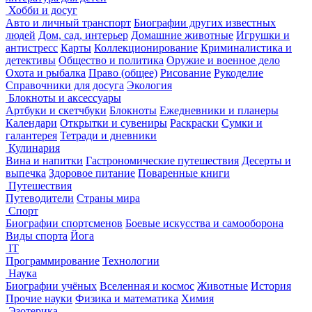
Хобби и досуг
Авто и личный транспорт
Биографии других известных
людей
Дом, сад, интерьер
Домашние животные
Игрушки и
антистресс
Карты
Коллекционирование
Криминалистика и
детективы
Общество и политика
Оружие и военное дело
Охота и рыбалка
Право (общее)
Рисование
Рукоделие
Справочники для досуга
Экология
Блокноты и аксессуары
Артбуки и скетчбуки
Блокноты
Ежедневники и планеры
Календари
Открытки и сувениры
Раскраски
Сумки и
галантерея
Тетради и дневники
Кулинария
Вина и напитки
Гастрономические путешествия
Десерты и
выпечка
Здоровое питание
Поваренные книги
Путешествия
Путеводители
Страны мира
Спорт
Биографии спортсменов
Боевые искусства и самооборона
Виды спорта
Йога
IT
Программирование
Технологии
Наука
Биографии учёных
Вселенная и космос
Животные
История
Прочие науки
Физика и математика
Химия
Эзотерика