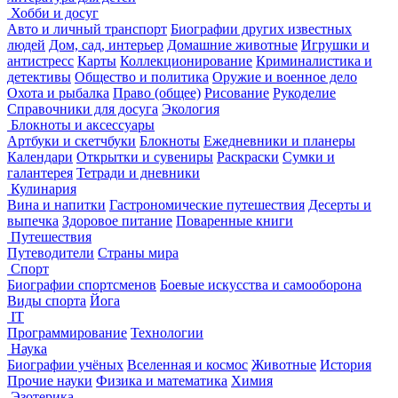
Хобби и досуг
Авто и личный транспорт
Биографии других известных
людей
Дом, сад, интерьер
Домашние животные
Игрушки и
антистресс
Карты
Коллекционирование
Криминалистика и
детективы
Общество и политика
Оружие и военное дело
Охота и рыбалка
Право (общее)
Рисование
Рукоделие
Справочники для досуга
Экология
Блокноты и аксессуары
Артбуки и скетчбуки
Блокноты
Ежедневники и планеры
Календари
Открытки и сувениры
Раскраски
Сумки и
галантерея
Тетради и дневники
Кулинария
Вина и напитки
Гастрономические путешествия
Десерты и
выпечка
Здоровое питание
Поваренные книги
Путешествия
Путеводители
Страны мира
Спорт
Биографии спортсменов
Боевые искусства и самооборона
Виды спорта
Йога
IT
Программирование
Технологии
Наука
Биографии учёных
Вселенная и космос
Животные
История
Прочие науки
Физика и математика
Химия
Эзотерика