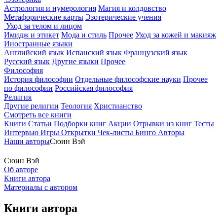
Астрология и нумерология
Магия и колдовство
Метафорические карты
Эзотерические учения
Уход за телом и лицом
Имидж и этикет
Мода и стиль
Прочее
Уход за кожей и макияж
Иностранные языки
Английский язык
Испанский язык
Французский язык
Русский язык
Другие языки
Прочее
Философия
История философии
Отдельные философские науки
Прочее
по философии
Российская философия
Религия
Другие религии
Теология
Христианство
Смотреть все книги
Книги
Статьи
Подборки книг
Акции
Отрывки из книг
Тесты
Интервью
Игры
Открытки
Чек-листы
Бинго
Авторы
Наши авторы
Сюин Вэй
Сюин Вэй
Об авторе
Книги автора
Материалы с автором
Книги автора