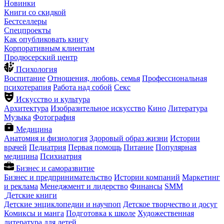
Новинки
Книги со скидкой
Бестселлеры
Спецпроекты
Как опубликовать книгу
Корпоративным клиентам
Продюсерский центр
Психология
Воспитание
Отношения, любовь, семья
Профессиональная
психотерапия
Работа над собой
Секс
Искусство и культура
Архитектура
Изобразительное искусство
Кино
Литература
Музыка
Фотография
Медицина
Анатомия и физиология
Здоровый образ жизни
Истории
врачей
Педиатрия
Первая помощь
Питание
Популярная
медицина
Психиатрия
Бизнес и саморазвитие
Бизнес и предпринимательство
Истории компаний
Маркетинг
и реклама
Менеджмент и лидерство
Финансы
SMM
Детские книги
Детские энциклопедии и научпоп
Детское творчество и досуг
Комиксы и манга
Подготовка к школе
Художественная
литература для детей