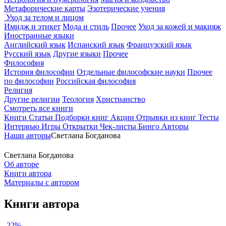
Метафорические карты
Эзотерические учения
Уход за телом и лицом
Имидж и этикет
Мода и стиль
Прочее
Уход за кожей и макияж
Иностранные языки
Английский язык
Испанский язык
Французский язык
Русский язык
Другие языки
Прочее
Философия
История философии
Отдельные философские науки
Прочее
по философии
Российская философия
Религия
Другие религии
Теология
Христианство
Смотреть все книги
Книги
Статьи
Подборки книг
Акции
Отрывки из книг
Тесты
Интервью
Игры
Открытки
Чек-листы
Бинго
Авторы
Наши авторы
Светлана Богданова
Светлана Богданова
Об авторе
Книги автора
Материалы с автором
Книги автора
-22%