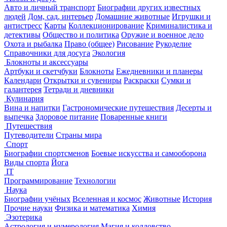
Авто и личный транспорт
Биографии других известных
людей
Дом, сад, интерьер
Домашние животные
Игрушки и
антистресс
Карты
Коллекционирование
Криминалистика и
детективы
Общество и политика
Оружие и военное дело
Охота и рыбалка
Право (общее)
Рисование
Рукоделие
Справочники для досуга
Экология
Блокноты и аксессуары
Артбуки и скетчбуки
Блокноты
Ежедневники и планеры
Календари
Открытки и сувениры
Раскраски
Сумки и
галантерея
Тетради и дневники
Кулинария
Вина и напитки
Гастрономические путешествия
Десерты и
выпечка
Здоровое питание
Поваренные книги
Путешествия
Путеводители
Страны мира
Спорт
Биографии спортсменов
Боевые искусства и самооборона
Виды спорта
Йога
IT
Программирование
Технологии
Наука
Биографии учёных
Вселенная и космос
Животные
История
Прочие науки
Физика и математика
Химия
Эзотерика
Астрология и нумерология
Магия и колдовство