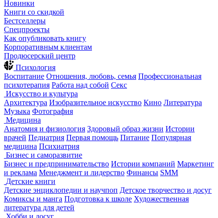
Новинки
Книги со скидкой
Бестселлеры
Спецпроекты
Как опубликовать книгу
Корпоративным клиентам
Продюсерский центр
Психология
Воспитание
Отношения, любовь, семья
Профессиональная
психотерапия
Работа над собой
Секс
Искусство и культура
Архитектура
Изобразительное искусство
Кино
Литература
Музыка
Фотография
Медицина
Анатомия и физиология
Здоровый образ жизни
Истории
врачей
Педиатрия
Первая помощь
Питание
Популярная
медицина
Психиатрия
Бизнес и саморазвитие
Бизнес и предпринимательство
Истории компаний
Маркетинг
и реклама
Менеджмент и лидерство
Финансы
SMM
Детские книги
Детские энциклопедии и научпоп
Детское творчество и досуг
Комиксы и манга
Подготовка к школе
Художественная
литература для детей
Хобби и досуг