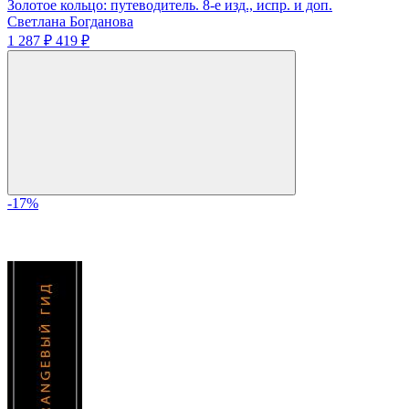
Золотое кольцо: путеводитель. 8-е изд., испр. и доп.
Светлана Богданова
1 287 ₽
419 ₽
-17%