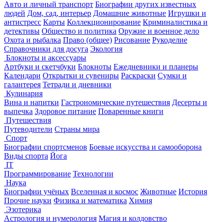
Авто и личный транспорт
Биографии других известных
людей
Дом, сад, интерьер
Домашние животные
Игрушки и
антистресс
Карты
Коллекционирование
Криминалистика и
детективы
Общество и политика
Оружие и военное дело
Охота и рыбалка
Право (общее)
Рисование
Рукоделие
Справочники для досуга
Экология
Блокноты и аксессуары
Артбуки и скетчбуки
Блокноты
Ежедневники и планеры
Календари
Открытки и сувениры
Раскраски
Сумки и
галантерея
Тетради и дневники
Кулинария
Вина и напитки
Гастрономические путешествия
Десерты и
выпечка
Здоровое питание
Поваренные книги
Путешествия
Путеводители
Страны мира
Спорт
Биографии спортсменов
Боевые искусства и самооборона
Виды спорта
Йога
IT
Программирование
Технологии
Наука
Биографии учёных
Вселенная и космос
Животные
История
Прочие науки
Физика и математика
Химия
Эзотерика
Астрология и нумерология
Магия и колдовство