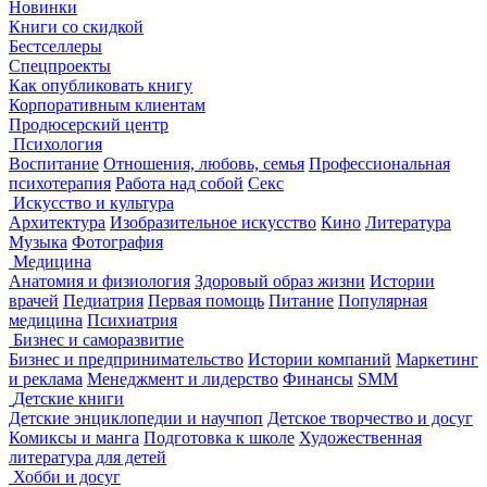
Новинки
Книги со скидкой
Бестселлеры
Спецпроекты
Как опубликовать книгу
Корпоративным клиентам
Продюсерский центр
Психология
Воспитание
Отношения, любовь, семья
Профессиональная
психотерапия
Работа над собой
Секс
Искусство и культура
Архитектура
Изобразительное искусство
Кино
Литература
Музыка
Фотография
Медицина
Анатомия и физиология
Здоровый образ жизни
Истории
врачей
Педиатрия
Первая помощь
Питание
Популярная
медицина
Психиатрия
Бизнес и саморазвитие
Бизнес и предпринимательство
Истории компаний
Маркетинг
и реклама
Менеджмент и лидерство
Финансы
SMM
Детские книги
Детские энциклопедии и научпоп
Детское творчество и досуг
Комиксы и манга
Подготовка к школе
Художественная
литература для детей
Хобби и досуг