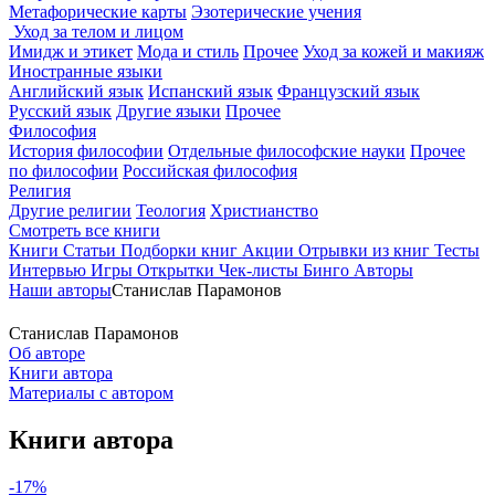
Метафорические карты
Эзотерические учения
Уход за телом и лицом
Имидж и этикет
Мода и стиль
Прочее
Уход за кожей и макияж
Иностранные языки
Английский язык
Испанский язык
Французский язык
Русский язык
Другие языки
Прочее
Философия
История философии
Отдельные философские науки
Прочее
по философии
Российская философия
Религия
Другие религии
Теология
Христианство
Смотреть все книги
Книги
Статьи
Подборки книг
Акции
Отрывки из книг
Тесты
Интервью
Игры
Открытки
Чек-листы
Бинго
Авторы
Наши авторы
Станислав Парамонов
Станислав Парамонов
Об авторе
Книги автора
Материалы с автором
Книги автора
-17%