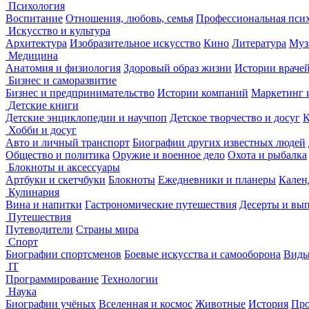
Психология
Воспитание
Отношения, любовь, семья
Профессиональная пси
Искусство и культура
Архитектура
Изобразительное искусство
Кино
Литература
Муз
Медицина
Анатомия и физиология
Здоровый образ жизни
Истории враче
Бизнес и саморазвитие
Бизнес и предпринимательство
Истории компаний
Маркетинг 
Детские книги
Детские энциклопедии и научпоп
Детское творчество и досуг
К
Хобби и досуг
Авто и личный транспорт
Биографии других известных людей
Общество и политика
Оружие и военное дело
Охота и рыбалка
Блокноты и аксессуары
Артбуки и скетчбуки
Блокноты
Ежедневники и планеры
Кален
Кулинария
Вина и напитки
Гастрономические путешествия
Десерты и вы
Путешествия
Путеводители
Страны мира
Спорт
Биографии спортсменов
Боевые искусства и самооборона
Виды
IT
Программирование
Технологии
Наука
Биографии учёных
Вселенная и космос
Животные
История
Про