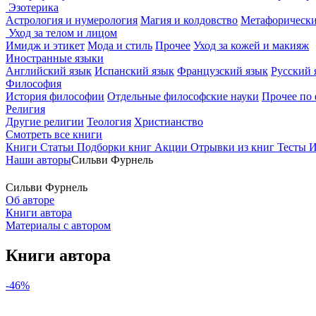
Эзотерика
Астрология и нумерология
Магия и колдовство
Метафорически
Уход за телом и лицом
Имидж и этикет
Мода и стиль
Прочее
Уход за кожей и макияж
Иностранные языки
Английский язык
Испанский язык
Французский язык
Русский 
Философия
История философии
Отдельные философские науки
Прочее по
Религия
Другие религии
Теология
Христианство
Смотреть все книги
Книги
Статьи
Подборки книг
Акции
Отрывки из книг
Тесты
И
Наши авторы
Сильви Фурнель
Сильви Фурнель
Об авторе
Книги автора
Материалы с автором
Книги автора
-46%