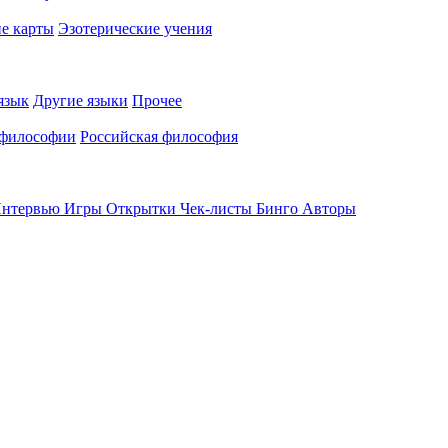
е карты
Эзотерические учения
язык
Другие языки
Прочее
 философии
Российская философия
нтервью
Игры
Открытки
Чек-листы
Бинго
Авторы