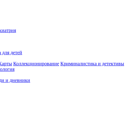
хиатрия
 для детей
Карты
Коллекционирование
Криминалистика и детективы
ология
ди и дневники