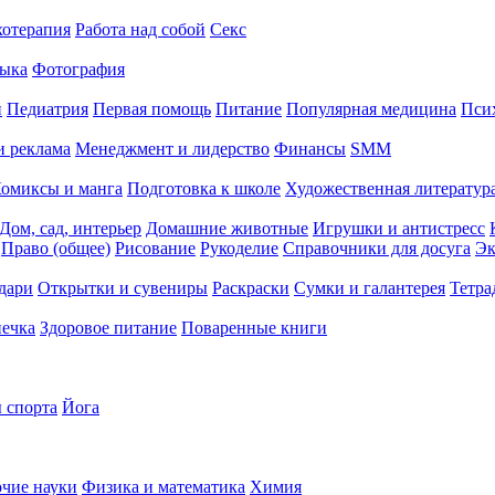
хотерапия
Работа над собой
Секс
ыка
Фотография
й
Педиатрия
Первая помощь
Питание
Популярная медицина
Пси
и реклама
Менеджмент и лидерство
Финансы
SMM
омиксы и манга
Подготовка к школе
Художественная литература
Дом, сад, интерьер
Домашние животные
Игрушки и антистресс
Право (общее)
Рисование
Рукоделие
Справочники для досуга
Эк
дари
Открытки и сувениры
Раскраски
Сумки и галантерея
Тетра
печка
Здоровое питание
Поваренные книги
 спорта
Йога
чие науки
Физика и математика
Химия