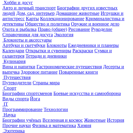
Хобби и досуг
Авто и личный транспорт
Биографии других известных
людей
Дом, сад, интерьер
Домашние животные
Игрушки и
антистресс
Карты
Коллекционирование
Криминалистика и
детективы
Общество и политика
Оружие и военное дело
Охота и рыбалка
Право (общее)
Рисование
Рукоделие
Справочники для досуга
Экология
Блокноты и аксессуары
Артбуки и скетчбуки
Блокноты
Ежедневники и планеры
Календари
Открытки и сувениры
Раскраски
Сумки и
галантерея
Тетради и дневники
Кулинария
Вина и напитки
Гастрономические путешествия
Десерты и
выпечка
Здоровое питание
Поваренные книги
Путешествия
Путеводители
Страны мира
Спорт
Биографии спортсменов
Боевые искусства и самооборона
Виды спорта
Йога
IT
Программирование
Технологии
Наука
Биографии учёных
Вселенная и космос
Животные
История
Прочие науки
Физика и математика
Химия
Эзотерика