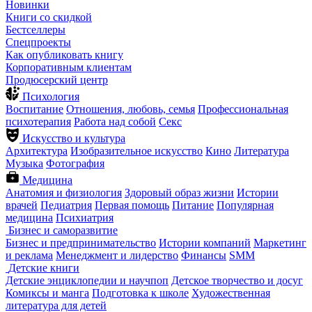
Новинки
Книги со скидкой
Бестселлеры
Спецпроекты
Как опубликовать книгу
Корпоративным клиентам
Продюсерский центр
Психология
Воспитание
Отношения, любовь, семья
Профессиональная
психотерапия
Работа над собой
Секс
Искусство и культура
Архитектура
Изобразительное искусство
Кино
Литература
Музыка
Фотография
Медицина
Анатомия и физиология
Здоровый образ жизни
Истории
врачей
Педиатрия
Первая помощь
Питание
Популярная
медицина
Психиатрия
Бизнес и саморазвитие
Бизнес и предпринимательство
Истории компаний
Маркетинг
и реклама
Менеджмент и лидерство
Финансы
SMM
Детские книги
Детские энциклопедии и научпоп
Детское творчество и досуг
Комиксы и манга
Подготовка к школе
Художественная
литература для детей