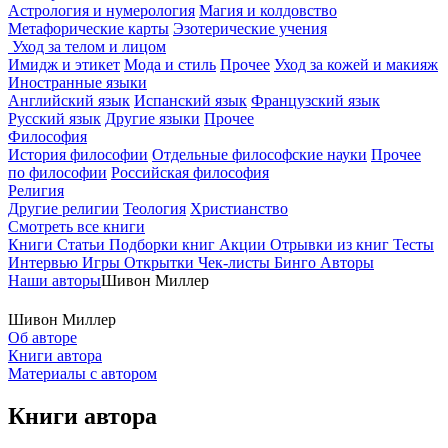
Астрология и нумерология
Магия и колдовство
Метафорические карты
Эзотерические учения
Уход за телом и лицом
Имидж и этикет
Мода и стиль
Прочее
Уход за кожей и макияж
Иностранные языки
Английский язык
Испанский язык
Французский язык
Русский язык
Другие языки
Прочее
Философия
История философии
Отдельные философские науки
Прочее
по философии
Российская философия
Религия
Другие религии
Теология
Христианство
Смотреть все книги
Книги
Статьи
Подборки книг
Акции
Отрывки из книг
Тесты
Интервью
Игры
Открытки
Чек-листы
Бинго
Авторы
Наши авторы
Шивон Миллер
Шивон Миллер
Об авторе
Книги автора
Материалы с автором
Книги автора