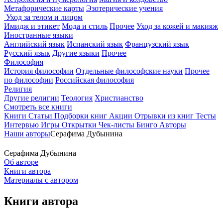
Метафорические карты
Эзотерические учения
Уход за телом и лицом
Имидж и этикет
Мода и стиль
Прочее
Уход за кожей и макияж
Иностранные языки
Английский язык
Испанский язык
Французский язык
Русский язык
Другие языки
Прочее
Философия
История философии
Отдельные философские науки
Прочее
по философии
Российская философия
Религия
Другие религии
Теология
Христианство
Смотреть все книги
Книги
Статьи
Подборки книг
Акции
Отрывки из книг
Тесты
Интервью
Игры
Открытки
Чек-листы
Бинго
Авторы
Наши авторы
Серафима Дубынина
Серафима Дубынина
Об авторе
Книги автора
Материалы с автором
Книги автора