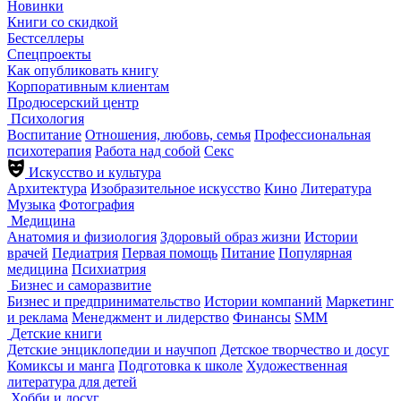
Новинки
Книги со скидкой
Бестселлеры
Спецпроекты
Как опубликовать книгу
Корпоративным клиентам
Продюсерский центр
Психология
Воспитание
Отношения, любовь, семья
Профессиональная
психотерапия
Работа над собой
Секс
Искусство и культура
Архитектура
Изобразительное искусство
Кино
Литература
Музыка
Фотография
Медицина
Анатомия и физиология
Здоровый образ жизни
Истории
врачей
Педиатрия
Первая помощь
Питание
Популярная
медицина
Психиатрия
Бизнес и саморазвитие
Бизнес и предпринимательство
Истории компаний
Маркетинг
и реклама
Менеджмент и лидерство
Финансы
SMM
Детские книги
Детские энциклопедии и научпоп
Детское творчество и досуг
Комиксы и манга
Подготовка к школе
Художественная
литература для детей
Хобби и досуг