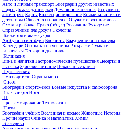
Авто и личный транспорт
Биографии других известных
людей
Дом, сад, интерьер
Домашние животные
Игрушки и
антистресс
Карты
Коллекционирование
Криминалистика и
детективы
Общество и политика
Оружие и военное дело
Охота и рыбалка
Право (общее)
Рисование
Рукоделие
Справочники для досуга
Экология
Блокноты и аксессуары
Артбуки и скетчбуки
Блокноты
Ежедневники и планеры
Календари
Открытки и сувениры
Раскраски
Сумки и
галантерея
Тетради и дневники
Кулинария
Вина и напитки
Гастрономические путешествия
Десерты и
выпечка
Здоровое питание
Поваренные книги
Путешествия
Путеводители
Страны мира
Спорт
Биографии спортсменов
Боевые искусства и самооборона
Виды спорта
Йога
IT
Программирование
Технологии
Наука
Биографии учёных
Вселенная и космос
Животные
История
Прочие науки
Физика и математика
Химия
Эзотерика
Астрология и нумерология
Магия и колдовство