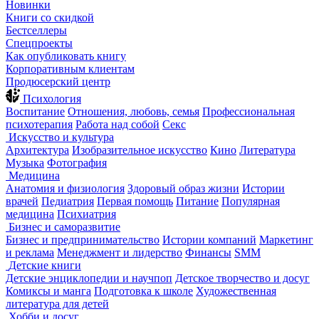
Новинки
Книги со скидкой
Бестселлеры
Спецпроекты
Как опубликовать книгу
Корпоративным клиентам
Продюсерский центр
Психология
Воспитание
Отношения, любовь, семья
Профессиональная
психотерапия
Работа над собой
Секс
Искусство и культура
Архитектура
Изобразительное искусство
Кино
Литература
Музыка
Фотография
Медицина
Анатомия и физиология
Здоровый образ жизни
Истории
врачей
Педиатрия
Первая помощь
Питание
Популярная
медицина
Психиатрия
Бизнес и саморазвитие
Бизнес и предпринимательство
Истории компаний
Маркетинг
и реклама
Менеджмент и лидерство
Финансы
SMM
Детские книги
Детские энциклопедии и научпоп
Детское творчество и досуг
Комиксы и манга
Подготовка к школе
Художественная
литература для детей
Хобби и досуг