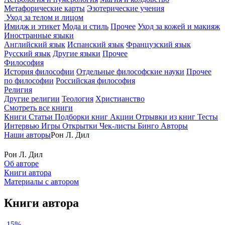
Метафорические карты
Эзотерические учения
Уход за телом и лицом
Имидж и этикет
Мода и стиль
Прочее
Уход за кожей и макияж
Иностранные языки
Английский язык
Испанский язык
Французский язык
Русский язык
Другие языки
Прочее
Философия
История философии
Отдельные философские науки
Прочее
по философии
Российская философия
Религия
Другие религии
Теология
Христианство
Смотреть все книги
Книги
Статьи
Подборки книг
Акции
Отрывки из книг
Тесты
Интервью
Игры
Открытки
Чек-листы
Бинго
Авторы
Наши авторы
Рон Л. Дил
Рон Л. Дил
Об авторе
Книги автора
Материалы с автором
Книги автора
-15%