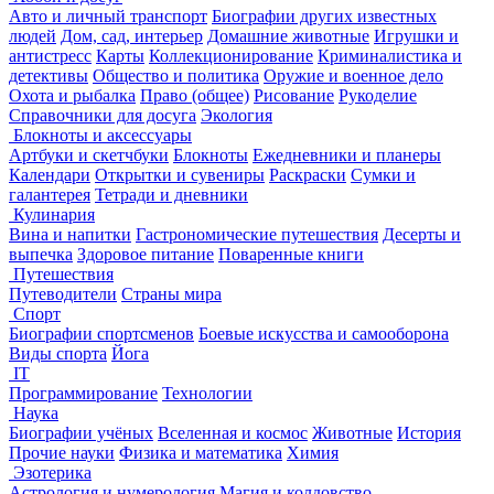
Авто и личный транспорт
Биографии других известных
людей
Дом, сад, интерьер
Домашние животные
Игрушки и
антистресс
Карты
Коллекционирование
Криминалистика и
детективы
Общество и политика
Оружие и военное дело
Охота и рыбалка
Право (общее)
Рисование
Рукоделие
Справочники для досуга
Экология
Блокноты и аксессуары
Артбуки и скетчбуки
Блокноты
Ежедневники и планеры
Календари
Открытки и сувениры
Раскраски
Сумки и
галантерея
Тетради и дневники
Кулинария
Вина и напитки
Гастрономические путешествия
Десерты и
выпечка
Здоровое питание
Поваренные книги
Путешествия
Путеводители
Страны мира
Спорт
Биографии спортсменов
Боевые искусства и самооборона
Виды спорта
Йога
IT
Программирование
Технологии
Наука
Биографии учёных
Вселенная и космос
Животные
История
Прочие науки
Физика и математика
Химия
Эзотерика
Астрология и нумерология
Магия и колдовство