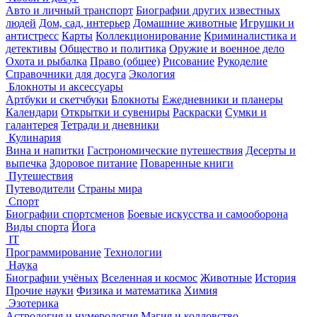
Авто и личный транспорт
Биографии других известных
людей
Дом, сад, интерьер
Домашние животные
Игрушки и
антистресс
Карты
Коллекционирование
Криминалистика и
детективы
Общество и политика
Оружие и военное дело
Охота и рыбалка
Право (общее)
Рисование
Рукоделие
Справочники для досуга
Экология
Блокноты и аксессуары
Артбуки и скетчбуки
Блокноты
Ежедневники и планеры
Календари
Открытки и сувениры
Раскраски
Сумки и
галантерея
Тетради и дневники
Кулинария
Вина и напитки
Гастрономические путешествия
Десерты и
выпечка
Здоровое питание
Поваренные книги
Путешествия
Путеводители
Страны мира
Спорт
Биографии спортсменов
Боевые искусства и самооборона
Виды спорта
Йога
IT
Программирование
Технологии
Наука
Биографии учёных
Вселенная и космос
Животные
История
Прочие науки
Физика и математика
Химия
Эзотерика
Астрология и нумерология
Магия и колдовство