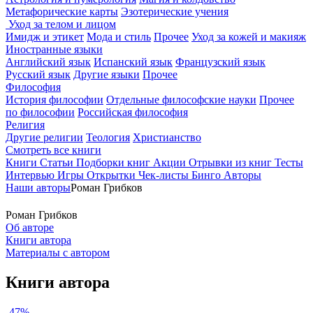
Метафорические карты
Эзотерические учения
Уход за телом и лицом
Имидж и этикет
Мода и стиль
Прочее
Уход за кожей и макияж
Иностранные языки
Английский язык
Испанский язык
Французский язык
Русский язык
Другие языки
Прочее
Философия
История философии
Отдельные философские науки
Прочее
по философии
Российская философия
Религия
Другие религии
Теология
Христианство
Смотреть все книги
Книги
Статьи
Подборки книг
Акции
Отрывки из книг
Тесты
Интервью
Игры
Открытки
Чек-листы
Бинго
Авторы
Наши авторы
Роман Грибков
Роман Грибков
Об авторе
Книги автора
Материалы с автором
Книги автора
-47%