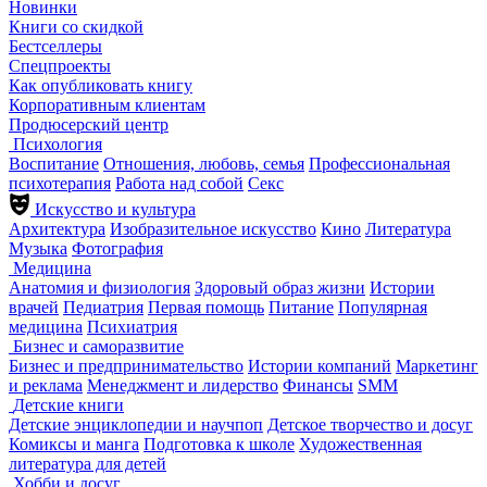
Новинки
Книги со скидкой
Бестселлеры
Спецпроекты
Как опубликовать книгу
Корпоративным клиентам
Продюсерский центр
Психология
Воспитание
Отношения, любовь, семья
Профессиональная
психотерапия
Работа над собой
Секс
Искусство и культура
Архитектура
Изобразительное искусство
Кино
Литература
Музыка
Фотография
Медицина
Анатомия и физиология
Здоровый образ жизни
Истории
врачей
Педиатрия
Первая помощь
Питание
Популярная
медицина
Психиатрия
Бизнес и саморазвитие
Бизнес и предпринимательство
Истории компаний
Маркетинг
и реклама
Менеджмент и лидерство
Финансы
SMM
Детские книги
Детские энциклопедии и научпоп
Детское творчество и досуг
Комиксы и манга
Подготовка к школе
Художественная
литература для детей
Хобби и досуг