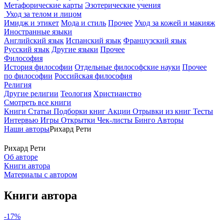
Метафорические карты
Эзотерические учения
Уход за телом и лицом
Имидж и этикет
Мода и стиль
Прочее
Уход за кожей и макияж
Иностранные языки
Английский язык
Испанский язык
Французский язык
Русский язык
Другие языки
Прочее
Философия
История философии
Отдельные философские науки
Прочее
по философии
Российская философия
Религия
Другие религии
Теология
Христианство
Смотреть все книги
Книги
Статьи
Подборки книг
Акции
Отрывки из книг
Тесты
Интервью
Игры
Открытки
Чек-листы
Бинго
Авторы
Наши авторы
Рихард Рети
Рихард Рети
Об авторе
Книги автора
Материалы с автором
Книги автора
-17%