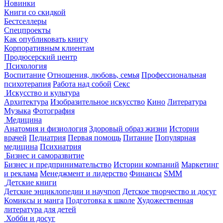
Новинки
Книги со скидкой
Бестселлеры
Спецпроекты
Как опубликовать книгу
Корпоративным клиентам
Продюсерский центр
Психология
Воспитание
Отношения, любовь, семья
Профессиональная
психотерапия
Работа над собой
Секс
Искусство и культура
Архитектура
Изобразительное искусство
Кино
Литература
Музыка
Фотография
Медицина
Анатомия и физиология
Здоровый образ жизни
Истории
врачей
Педиатрия
Первая помощь
Питание
Популярная
медицина
Психиатрия
Бизнес и саморазвитие
Бизнес и предпринимательство
Истории компаний
Маркетинг
и реклама
Менеджмент и лидерство
Финансы
SMM
Детские книги
Детские энциклопедии и научпоп
Детское творчество и досуг
Комиксы и манга
Подготовка к школе
Художественная
литература для детей
Хобби и досуг