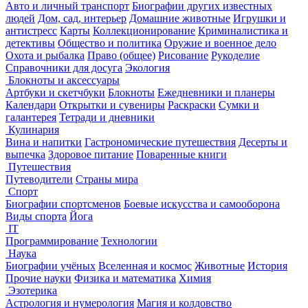
Авто и личный транспорт
Биографии других известных
людей
Дом, сад, интерьер
Домашние животные
Игрушки и
антистресс
Карты
Коллекционирование
Криминалистика и
детективы
Общество и политика
Оружие и военное дело
Охота и рыбалка
Право (общее)
Рисование
Рукоделие
Справочники для досуга
Экология
Блокноты и аксессуары
Артбуки и скетчбуки
Блокноты
Ежедневники и планеры
Календари
Открытки и сувениры
Раскраски
Сумки и
галантерея
Тетради и дневники
Кулинария
Вина и напитки
Гастрономические путешествия
Десерты и
выпечка
Здоровое питание
Поваренные книги
Путешествия
Путеводители
Страны мира
Спорт
Биографии спортсменов
Боевые искусства и самооборона
Виды спорта
Йога
IT
Программирование
Технологии
Наука
Биографии учёных
Вселенная и космос
Животные
История
Прочие науки
Физика и математика
Химия
Эзотерика
Астрология и нумерология
Магия и колдовство