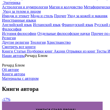
Эзотерика
Астрология и нумерология
Магия и колдовство
Метафорически
Уход за телом и лицом
Имидж и этикет
Мода и стиль
Прочее
Уход за кожей и макияж
Иностранные языки
Английский язык
Испанский язык
Французский язык
Русский 
Философия
История философии
Отдельные философские науки
Прочее по
Религия
Другие религии
Теология
Христианство
Смотреть все книги
Книги
Статьи
Подборки книг
Акции
Отрывки из книг
Тесты
И
Наши авторы
Ричард Блюм
Ричард Блюм
Об авторе
Книги автора
Материалы с автором
Книги автора
-17%