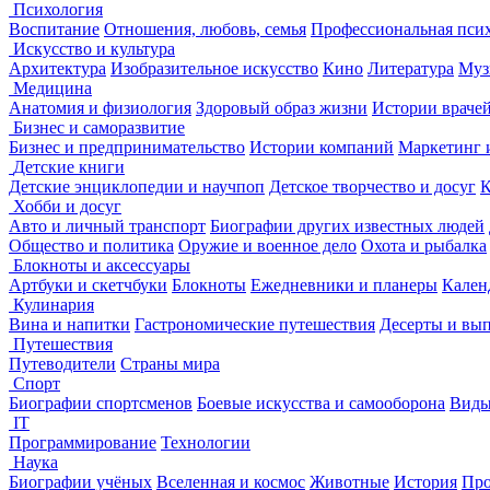
Психология
Воспитание
Отношения, любовь, семья
Профессиональная пси
Искусство и культура
Архитектура
Изобразительное искусство
Кино
Литература
Муз
Медицина
Анатомия и физиология
Здоровый образ жизни
Истории враче
Бизнес и саморазвитие
Бизнес и предпринимательство
Истории компаний
Маркетинг 
Детские книги
Детские энциклопедии и научпоп
Детское творчество и досуг
К
Хобби и досуг
Авто и личный транспорт
Биографии других известных людей
Общество и политика
Оружие и военное дело
Охота и рыбалка
Блокноты и аксессуары
Артбуки и скетчбуки
Блокноты
Ежедневники и планеры
Кален
Кулинария
Вина и напитки
Гастрономические путешествия
Десерты и вы
Путешествия
Путеводители
Страны мира
Спорт
Биографии спортсменов
Боевые искусства и самооборона
Виды
IT
Программирование
Технологии
Наука
Биографии учёных
Вселенная и космос
Животные
История
Про