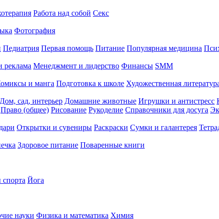
хотерапия
Работа над собой
Секс
ыка
Фотография
й
Педиатрия
Первая помощь
Питание
Популярная медицина
Пси
и реклама
Менеджмент и лидерство
Финансы
SMM
омиксы и манга
Подготовка к школе
Художественная литература
Дом, сад, интерьер
Домашние животные
Игрушки и антистресс
Право (общее)
Рисование
Рукоделие
Справочники для досуга
Эк
дари
Открытки и сувениры
Раскраски
Сумки и галантерея
Тетра
печка
Здоровое питание
Поваренные книги
 спорта
Йога
чие науки
Физика и математика
Химия