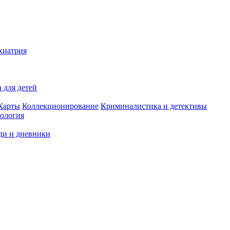
хиатрия
 для детей
Карты
Коллекционирование
Криминалистика и детективы
ология
ди и дневники