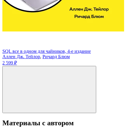
SQL все в одном для чайников, 4-е издание
Аллен Дж. Тейлор
,
Ричард Блюм
2 599 ₽
Материалы с автором