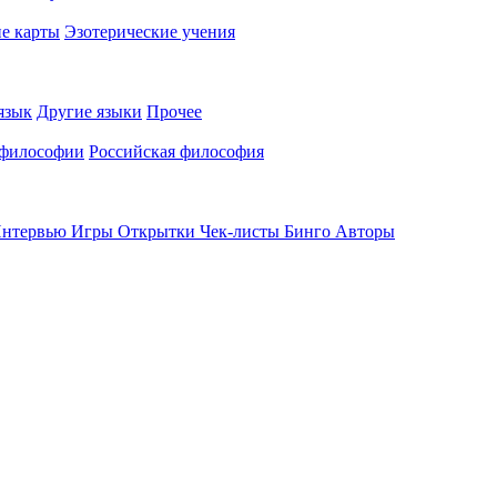
е карты
Эзотерические учения
язык
Другие языки
Прочее
 философии
Российская философия
нтервью
Игры
Открытки
Чек-листы
Бинго
Авторы