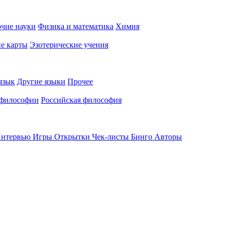
чие науки
Физика и математика
Химия
е карты
Эзотерические учения
язык
Другие языки
Прочее
 философии
Российская философия
нтервью
Игры
Открытки
Чек-листы
Бинго
Авторы