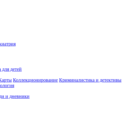
хиатрия
 для детей
Карты
Коллекционирование
Криминалистика и детективы
ология
ди и дневники