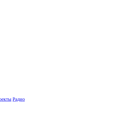
оекты
Радио