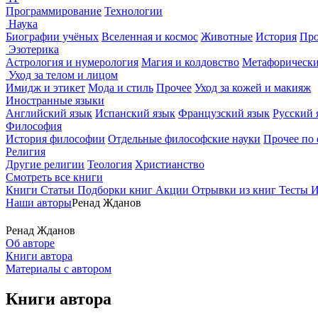
Программирование
Технологии
Наука
Биографии учёных
Вселенная и космос
Животные
История
Про
Эзотерика
Астрология и нумерология
Магия и колдовство
Метафорически
Уход за телом и лицом
Имидж и этикет
Мода и стиль
Прочее
Уход за кожей и макияж
Иностранные языки
Английский язык
Испанский язык
Французский язык
Русский 
Философия
История философии
Отдельные философские науки
Прочее по
Религия
Другие религии
Теология
Христианство
Смотреть все книги
Книги
Статьи
Подборки книг
Акции
Отрывки из книг
Тесты
И
Наши авторы
Ренад Жданов
Ренад Жданов
Об авторе
Книги автора
Материалы с автором
Книги автора