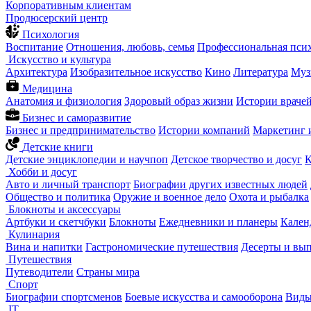
Корпоративным клиентам
Продюсерский центр
Психология
Воспитание
Отношения, любовь, семья
Профессиональная пси
Искусство и культура
Архитектура
Изобразительное искусство
Кино
Литература
Муз
Медицина
Анатомия и физиология
Здоровый образ жизни
Истории враче
Бизнес и саморазвитие
Бизнес и предпринимательство
Истории компаний
Маркетинг 
Детские книги
Детские энциклопедии и научпоп
Детское творчество и досуг
К
Хобби и досуг
Авто и личный транспорт
Биографии других известных людей
Общество и политика
Оружие и военное дело
Охота и рыбалка
Блокноты и аксессуары
Артбуки и скетчбуки
Блокноты
Ежедневники и планеры
Кален
Кулинария
Вина и напитки
Гастрономические путешествия
Десерты и вы
Путешествия
Путеводители
Страны мира
Спорт
Биографии спортсменов
Боевые искусства и самооборона
Виды
IT