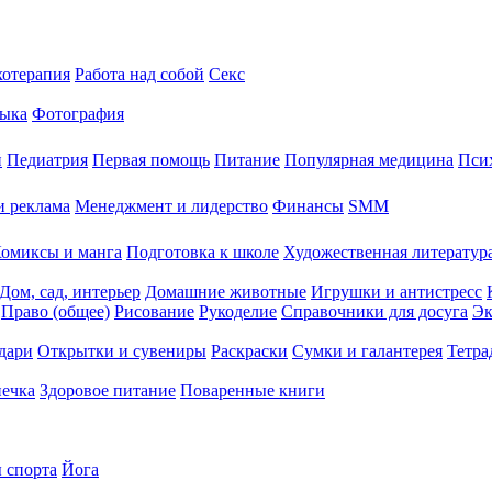
хотерапия
Работа над собой
Секс
ыка
Фотография
й
Педиатрия
Первая помощь
Питание
Популярная медицина
Пси
и реклама
Менеджмент и лидерство
Финансы
SMM
омиксы и манга
Подготовка к школе
Художественная литература
Дом, сад, интерьер
Домашние животные
Игрушки и антистресс
Право (общее)
Рисование
Рукоделие
Справочники для досуга
Эк
дари
Открытки и сувениры
Раскраски
Сумки и галантерея
Тетра
печка
Здоровое питание
Поваренные книги
 спорта
Йога