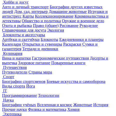
Хобби и досуг
Авто и личный транспорт
Биографии других известных
людей
Дом, сад, интерьер
Домашние животные
Игрушки и
антистресс
Карты
Коллекционирование
Криминалистика и
детективы
Общество и политика
Оружие и военное дело
Охота и рыбалка
Право (общее)
Рисование
Рукоделие
Справочники для досуга
Экология
Блокноты и аксессуары
Артбуки и скетчбуки
Блокноты
Ежедневники и планеры
Календари
Открытки и сувениры
Раскраски
Сумки и
галантерея
Тетради и дневники
Кулинария
Вина и напитки
Гастрономические путешествия
Десерты и
выпечка
Здоровое питание
Поваренные книги
Путешествия
Путеводители
Страны мира
Спорт
Биографии спортсменов
Боевые искусства и самооборона
Виды спорта
Йога
IT
Программирование
Технологии
Наука
Биографии учёных
Вселенная и космос
Животные
История
Прочие науки
Физика и математика
Химия
Эзотерика