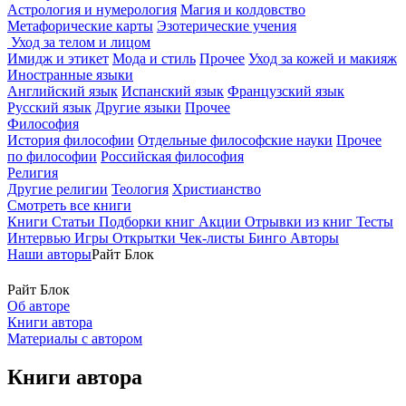
Астрология и нумерология
Магия и колдовство
Метафорические карты
Эзотерические учения
Уход за телом и лицом
Имидж и этикет
Мода и стиль
Прочее
Уход за кожей и макияж
Иностранные языки
Английский язык
Испанский язык
Французский язык
Русский язык
Другие языки
Прочее
Философия
История философии
Отдельные философские науки
Прочее
по философии
Российская философия
Религия
Другие религии
Теология
Христианство
Смотреть все книги
Книги
Статьи
Подборки книг
Акции
Отрывки из книг
Тесты
Интервью
Игры
Открытки
Чек-листы
Бинго
Авторы
Наши авторы
Райт Блок
Райт Блок
Об авторе
Книги автора
Материалы с автором
Книги автора