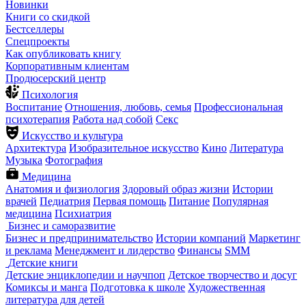
Новинки
Книги со скидкой
Бестселлеры
Спецпроекты
Как опубликовать книгу
Корпоративным клиентам
Продюсерский центр
Психология
Воспитание
Отношения, любовь, семья
Профессиональная
психотерапия
Работа над собой
Секс
Искусство и культура
Архитектура
Изобразительное искусство
Кино
Литература
Музыка
Фотография
Медицина
Анатомия и физиология
Здоровый образ жизни
Истории
врачей
Педиатрия
Первая помощь
Питание
Популярная
медицина
Психиатрия
Бизнес и саморазвитие
Бизнес и предпринимательство
Истории компаний
Маркетинг
и реклама
Менеджмент и лидерство
Финансы
SMM
Детские книги
Детские энциклопедии и научпоп
Детское творчество и досуг
Комиксы и манга
Подготовка к школе
Художественная
литература для детей