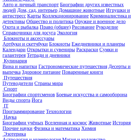
Авто и личный транспорт
Биографии других известных
людей
Дом, сад, интерьер
Домашние животные
Игрушки и
антистресс
Карты
Коллекционирование
Криминалистика и
детективы
Общество и политика
Оружие и военное дело
Охота и рыбалка
Право (общее)
Рисование
Рукоделие
Справочники для досуга
Экология
Блокноты и аксессуары
Артбуки и скетчбуки
Блокноты
Ежедневники и планеры
Календари
Открытки и сувениры
Раскраски
Сумки и
галантерея
Тетради и дневники
Кулинария
Вина и напитки
Гастрономические путешествия
Десерты и
выпечка
Здоровое питание
Поваренные книги
Путешествия
Путеводители
Страны мира
Спорт
Биографии спортсменов
Боевые искусства и самооборона
Виды спорта
Йога
IT
Программирование
Технологии
Наука
Биографии учёных
Вселенная и космос
Животные
История
Прочие науки
Физика и математика
Химия
Эзотерика
Астрология и нумерология
Магия и колдовство