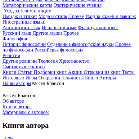
Метафорические карты
Эзотерические учения
Уход за телом и лицом
Имидж и этикет
Мода и стиль
Прочее
Уход за кожей и макияж
Иностранные языки
Английский язык
Испанский язык
Французский язык
Русский язык
Другие языки
Прочее
Философия
История философии
Отдельные философские науки
Прочее
по философии
Российская философия
Религия
Другие религии
Теология
Христианство
Смотреть все книги
Книги
Статьи
Подборки книг
Акции
Отрывки из книг
Тесты
Интервью
Игры
Открытки
Чек-листы
Бинго
Авторы
Наши авторы
Рассел Брансон
Рассел Брансон
Об авторе
Книги автора
Материалы с автором
Книги автора
-47%