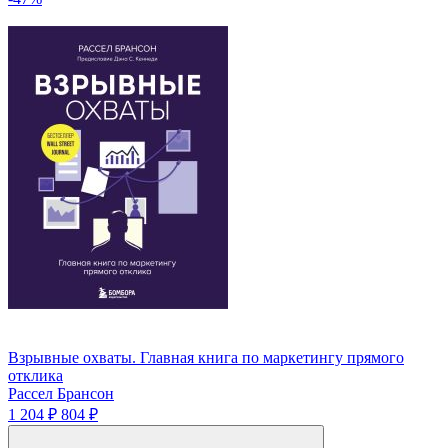
Взрывные охваты. Главная книга по маркетингу прямого
отклика
Рассел Брансон
1 204 ₽
804 ₽