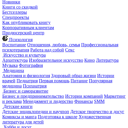
Новинки
Книги со скидкой
Бестселлеры
Спецпроекты
Как опубликовать книгу
Корпоративным клиентам
Продюсерский центр
Психология
Воспитание
Отношения, любовь, семья
Профессиональная
психотерапия
Работа над собой
Секс
Искусство и культура
Архитектура
Изобразительное искусство
Кино
Литература
Музыка
Фотография
Медицина
Анатомия и физиология
Здоровый образ жизни
Истории
врачей
Педиатрия
Первая помощь
Питание
Популярная
медицина
Психиатрия
Бизнес и саморазвитие
Бизнес и предпринимательство
Истории компаний
Маркетинг
и реклама
Менеджмент и лидерство
Финансы
SMM
Детские книги
Детские энциклопедии и научпоп
Детское творчество и досуг
Комиксы и манга
Подготовка к школе
Художественная
литература для детей
Хобби и досуг