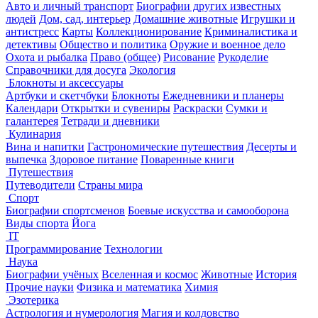
Авто и личный транспорт
Биографии других известных
людей
Дом, сад, интерьер
Домашние животные
Игрушки и
антистресс
Карты
Коллекционирование
Криминалистика и
детективы
Общество и политика
Оружие и военное дело
Охота и рыбалка
Право (общее)
Рисование
Рукоделие
Справочники для досуга
Экология
Блокноты и аксессуары
Артбуки и скетчбуки
Блокноты
Ежедневники и планеры
Календари
Открытки и сувениры
Раскраски
Сумки и
галантерея
Тетради и дневники
Кулинария
Вина и напитки
Гастрономические путешествия
Десерты и
выпечка
Здоровое питание
Поваренные книги
Путешествия
Путеводители
Страны мира
Спорт
Биографии спортсменов
Боевые искусства и самооборона
Виды спорта
Йога
IT
Программирование
Технологии
Наука
Биографии учёных
Вселенная и космос
Животные
История
Прочие науки
Физика и математика
Химия
Эзотерика
Астрология и нумерология
Магия и колдовство