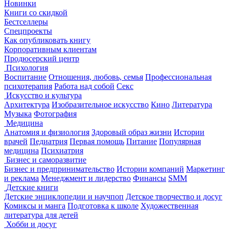
Новинки
Книги со скидкой
Бестселлеры
Спецпроекты
Как опубликовать книгу
Корпоративным клиентам
Продюсерский центр
Психология
Воспитание
Отношения, любовь, семья
Профессиональная
психотерапия
Работа над собой
Секс
Искусство и культура
Архитектура
Изобразительное искусство
Кино
Литература
Музыка
Фотография
Медицина
Анатомия и физиология
Здоровый образ жизни
Истории
врачей
Педиатрия
Первая помощь
Питание
Популярная
медицина
Психиатрия
Бизнес и саморазвитие
Бизнес и предпринимательство
Истории компаний
Маркетинг
и реклама
Менеджмент и лидерство
Финансы
SMM
Детские книги
Детские энциклопедии и научпоп
Детское творчество и досуг
Комиксы и манга
Подготовка к школе
Художественная
литература для детей
Хобби и досуг