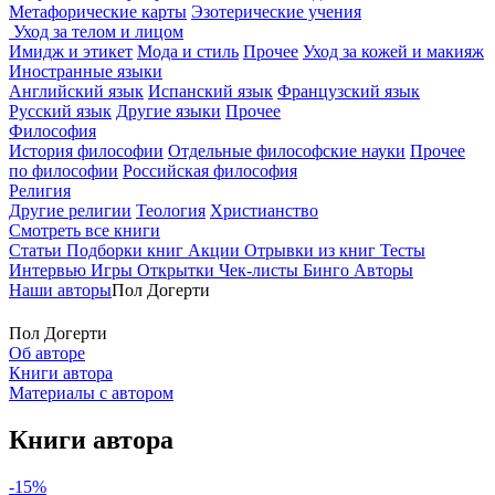
Метафорические карты
Эзотерические учения
Уход за телом и лицом
Имидж и этикет
Мода и стиль
Прочее
Уход за кожей и макияж
Иностранные языки
Английский язык
Испанский язык
Французский язык
Русский язык
Другие языки
Прочее
Философия
История философии
Отдельные философские науки
Прочее
по философии
Российская философия
Религия
Другие религии
Теология
Христианство
Смотреть все книги
Статьи
Подборки книг
Акции
Отрывки из книг
Тесты
Интервью
Игры
Открытки
Чек-листы
Бинго
Авторы
Наши авторы
Пол Догерти
Пол Догерти
Об авторе
Книги автора
Материалы с автором
Книги автора
-15%