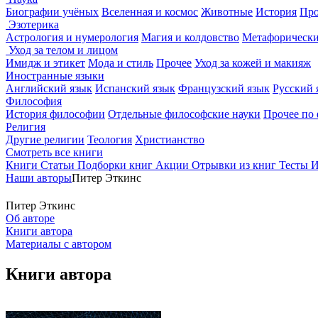
Биографии учёных
Вселенная и космос
Животные
История
Про
Эзотерика
Астрология и нумерология
Магия и колдовство
Метафорически
Уход за телом и лицом
Имидж и этикет
Мода и стиль
Прочее
Уход за кожей и макияж
Иностранные языки
Английский язык
Испанский язык
Французский язык
Русский 
Философия
История философии
Отдельные философские науки
Прочее по
Религия
Другие религии
Теология
Христианство
Смотреть все книги
Книги
Статьи
Подборки книг
Акции
Отрывки из книг
Тесты
И
Наши авторы
Питер Эткинс
Питер Эткинс
Об авторе
Книги автора
Материалы с автором
Книги автора