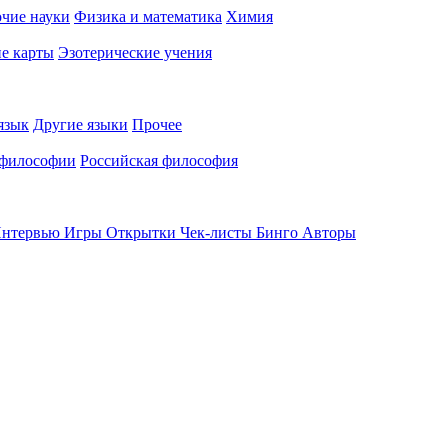
чие науки
Физика и математика
Химия
е карты
Эзотерические учения
язык
Другие языки
Прочее
 философии
Российская философия
нтервью
Игры
Открытки
Чек-листы
Бинго
Авторы