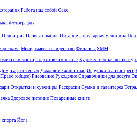
хотерапия
Работа над собой
Секс
ыка
Фотография
й
Педиатрия
Первая помощь
Питание
Популярная медицина
Пси
и реклама
Менеджмент и лидерство
Финансы
SMM
омиксы и манга
Подготовка к школе
Художественная литература
Дом, сад, интерьер
Домашние животные
Игрушки и антистресс
Право (общее)
Рисование
Рукоделие
Справочники для досуга
Эк
дари
Открытки и сувениры
Раскраски
Сумки и галантерея
Тетра
печка
Здоровое питание
Поваренные книги
 спорта
Йога