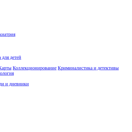
хиатрия
 для детей
Карты
Коллекционирование
Криминалистика и детективы
ология
ди и дневники