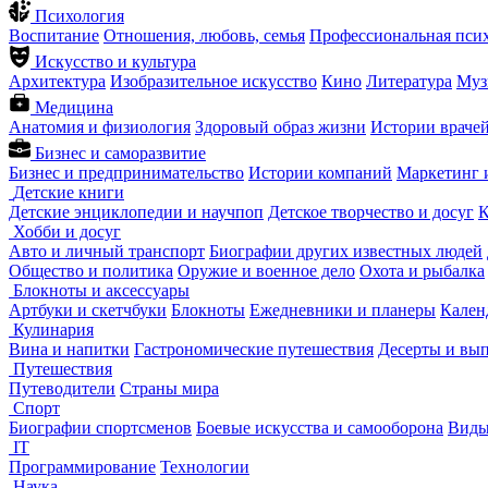
Психология
Воспитание
Отношения, любовь, семья
Профессиональная пси
Искусство и культура
Архитектура
Изобразительное искусство
Кино
Литература
Муз
Медицина
Анатомия и физиология
Здоровый образ жизни
Истории враче
Бизнес и саморазвитие
Бизнес и предпринимательство
Истории компаний
Маркетинг 
Детские книги
Детские энциклопедии и научпоп
Детское творчество и досуг
К
Хобби и досуг
Авто и личный транспорт
Биографии других известных людей
Общество и политика
Оружие и военное дело
Охота и рыбалка
Блокноты и аксессуары
Артбуки и скетчбуки
Блокноты
Ежедневники и планеры
Кален
Кулинария
Вина и напитки
Гастрономические путешествия
Десерты и вы
Путешествия
Путеводители
Страны мира
Спорт
Биографии спортсменов
Боевые искусства и самооборона
Виды
IT
Программирование
Технологии
Наука