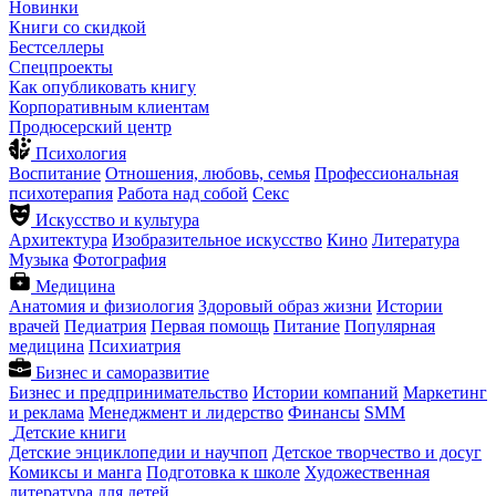
Новинки
Книги со скидкой
Бестселлеры
Спецпроекты
Как опубликовать книгу
Корпоративным клиентам
Продюсерский центр
Психология
Воспитание
Отношения, любовь, семья
Профессиональная
психотерапия
Работа над собой
Секс
Искусство и культура
Архитектура
Изобразительное искусство
Кино
Литература
Музыка
Фотография
Медицина
Анатомия и физиология
Здоровый образ жизни
Истории
врачей
Педиатрия
Первая помощь
Питание
Популярная
медицина
Психиатрия
Бизнес и саморазвитие
Бизнес и предпринимательство
Истории компаний
Маркетинг
и реклама
Менеджмент и лидерство
Финансы
SMM
Детские книги
Детские энциклопедии и научпоп
Детское творчество и досуг
Комиксы и манга
Подготовка к школе
Художественная
литература для детей