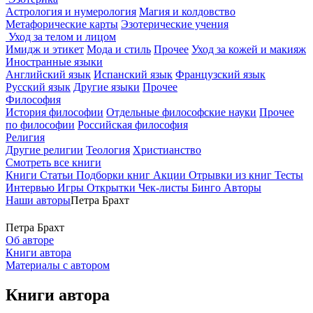
Астрология и нумерология
Магия и колдовство
Метафорические карты
Эзотерические учения
Уход за телом и лицом
Имидж и этикет
Мода и стиль
Прочее
Уход за кожей и макияж
Иностранные языки
Английский язык
Испанский язык
Французский язык
Русский язык
Другие языки
Прочее
Философия
История философии
Отдельные философские науки
Прочее
по философии
Российская философия
Религия
Другие религии
Теология
Христианство
Смотреть все книги
Книги
Статьи
Подборки книг
Акции
Отрывки из книг
Тесты
Интервью
Игры
Открытки
Чек-листы
Бинго
Авторы
Наши авторы
Петра Брахт
Петра Брахт
Об авторе
Книги автора
Материалы с автором
Книги автора