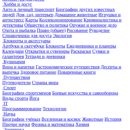
Хобби и досуг
Авто и личный транспорт
Биографии других известных
людей
Дом, сад, интерьер
Домашние животные
Игрушки и
антистресс
Карты
Коллекционирование
Криминалистика и
детективы
Общество и политика
Оружие и военное дело
Охота и рыбалка
Право (общее)
Рисование
Рукоделие
Справочники для досуга
Экология
Блокноты и аксессуары
Артбуки и скетчбуки
Блокноты
Ежедневники и планеры
Календари
Открытки и сувениры
Раскраски
Сумки и
галантерея
Тетради и дневники
Кулинария
Вина и напитки
Гастрономические путешествия
Десерты и
выпечка
Здоровое питание
Поваренные книги
Путешествия
Путеводители
Страны мира
Спорт
Биографии спортсменов
Боевые искусства и самооборона
Виды спорта
Йога
IT
Программирование
Технологии
Наука
Биографии учёных
Вселенная и космос
Животные
История
Прочие науки
Физика и математика
Химия
Эзотерика