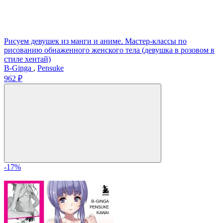
Рисуем девушек из манги и аниме. Мастер-классы по
рисованию обнаженного женского тела (девушка в розовом в
стиле хентай)
В-Ginga
,
Pensuke
962 ₽
-17%