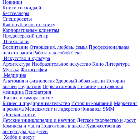
Новинки
Книги со скидкой
Бестселлеры
Спецпроекты
Как опубликовать книгу
Корпоративным клиентам
Продюсерский центр
Психология
Воспитание
Отношения, любовь, семья
Профессиональная
психотерапия
Работа над собой
Секс
Искусство и культура
Архитектура
Изобразительное искусство
Кино
Литература
Музыка
Фотография
Медицина
Анатомия и физиология
Здоровый образ жизни
Истории
врачей
Педиатрия
Первая помощь
Питание
Популярная
медицина
Психиатрия
Бизнес и саморазвитие
Бизнес и предпринимательство
Истории компаний
Маркетинг
и реклама
Менеджмент и лидерство
Финансы
SMM
Детские книги
Детские энциклопедии и научпоп
Детское творчество и досуг
Комиксы и манга
Подготовка к школе
Художественная
литература для детей
Хобби и досуг