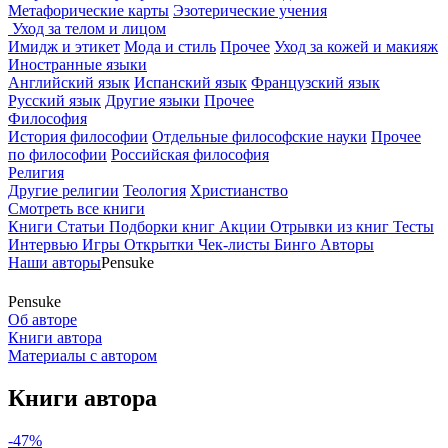
Метафорические карты
Эзотерические учения
Уход за телом и лицом
Имидж и этикет
Мода и стиль
Прочее
Уход за кожей и макияж
Иностранные языки
Английский язык
Испанский язык
Французский язык
Русский язык
Другие языки
Прочее
Философия
История философии
Отдельные философские науки
Прочее
по философии
Российская философия
Религия
Другие религии
Теология
Христианство
Смотреть все книги
Книги
Статьи
Подборки книг
Акции
Отрывки из книг
Тесты
Интервью
Игры
Открытки
Чек-листы
Бинго
Авторы
Наши авторы
Pensuke
Pensuke
Об авторе
Книги автора
Материалы с автором
Книги автора
-47%