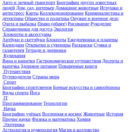
Авто и личный транспорт
Биографии других известных
людей
Дом, сад, интерьер
Домашние животные
Игрушки и
антистресс
Карты
Коллекционирование
Криминалистика и
детективы
Общество и политика
Оружие и военное дело
Охота и рыбалка
Право (общее)
Рисование
Рукоделие
Справочники для досуга
Экология
Блокноты и аксессуары
Артбуки и скетчбуки
Блокноты
Ежедневники и планеры
Календари
Открытки и сувениры
Раскраски
Сумки и
галантерея
Тетради и дневники
Кулинария
Вина и напитки
Гастрономические путешествия
Десерты и
выпечка
Здоровое питание
Поваренные книги
Путешествия
Путеводители
Страны мира
Спорт
Биографии спортсменов
Боевые искусства и самооборона
Виды спорта
Йога
IT
Программирование
Технологии
Наука
Биографии учёных
Вселенная и космос
Животные
История
Прочие науки
Физика и математика
Химия
Эзотерика
Астрология и нумерология
Магия и колдовство