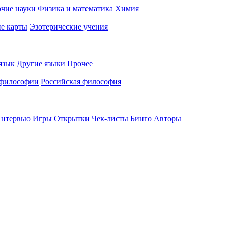
чие науки
Физика и математика
Химия
е карты
Эзотерические учения
язык
Другие языки
Прочее
 философии
Российская философия
нтервью
Игры
Открытки
Чек-листы
Бинго
Авторы