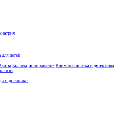
хиатрия
 для детей
Карты
Коллекционирование
Криминалистика и детективы
ология
ди и дневники