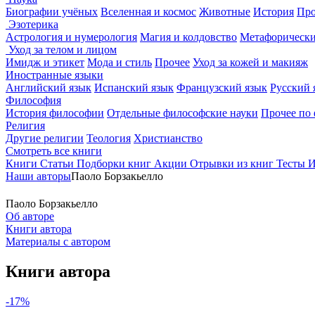
Биографии учёных
Вселенная и космос
Животные
История
Про
Эзотерика
Астрология и нумерология
Магия и колдовство
Метафорически
Уход за телом и лицом
Имидж и этикет
Мода и стиль
Прочее
Уход за кожей и макияж
Иностранные языки
Английский язык
Испанский язык
Французский язык
Русский 
Философия
История философии
Отдельные философские науки
Прочее по
Религия
Другие религии
Теология
Христианство
Смотреть все книги
Книги
Статьи
Подборки книг
Акции
Отрывки из книг
Тесты
И
Наши авторы
Паоло Борзакьелло
Паоло Борзакьелло
Об авторе
Книги автора
Материалы с автором
Книги автора
-17%