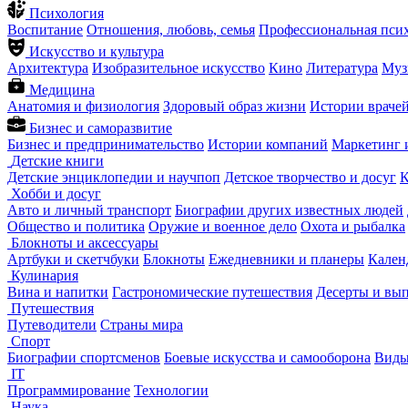
Психология
Воспитание
Отношения, любовь, семья
Профессиональная пси
Искусство и культура
Архитектура
Изобразительное искусство
Кино
Литература
Муз
Медицина
Анатомия и физиология
Здоровый образ жизни
Истории враче
Бизнес и саморазвитие
Бизнес и предпринимательство
Истории компаний
Маркетинг 
Детские книги
Детские энциклопедии и научпоп
Детское творчество и досуг
К
Хобби и досуг
Авто и личный транспорт
Биографии других известных людей
Общество и политика
Оружие и военное дело
Охота и рыбалка
Блокноты и аксессуары
Артбуки и скетчбуки
Блокноты
Ежедневники и планеры
Кален
Кулинария
Вина и напитки
Гастрономические путешествия
Десерты и вы
Путешествия
Путеводители
Страны мира
Спорт
Биографии спортсменов
Боевые искусства и самооборона
Виды
IT
Программирование
Технологии
Наука