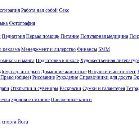
хотерапия
Работа над собой
Секс
ыка
Фотография
й
Педиатрия
Первая помощь
Питание
Популярная медицина
Пси
и реклама
Менеджмент и лидерство
Финансы
SMM
омиксы и манга
Подготовка к школе
Художественная литература
Дом, сад, интерьер
Домашние животные
Игрушки и антистресс
Право (общее)
Рисование
Рукоделие
Справочники для досуга
Эк
дари
Открытки и сувениры
Раскраски
Сумки и галантерея
Тетра
печка
Здоровое питание
Поваренные книги
 спорта
Йога