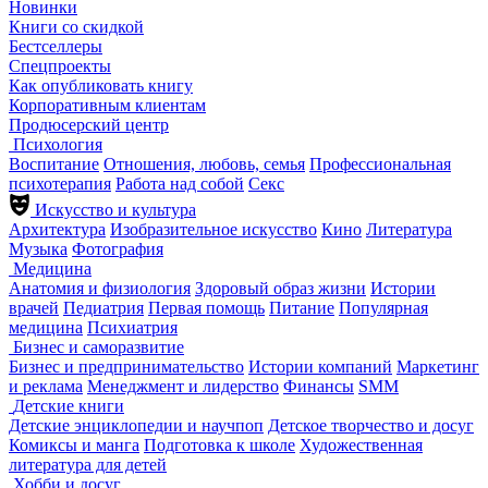
Новинки
Книги со скидкой
Бестселлеры
Спецпроекты
Как опубликовать книгу
Корпоративным клиентам
Продюсерский центр
Психология
Воспитание
Отношения, любовь, семья
Профессиональная
психотерапия
Работа над собой
Секс
Искусство и культура
Архитектура
Изобразительное искусство
Кино
Литература
Музыка
Фотография
Медицина
Анатомия и физиология
Здоровый образ жизни
Истории
врачей
Педиатрия
Первая помощь
Питание
Популярная
медицина
Психиатрия
Бизнес и саморазвитие
Бизнес и предпринимательство
Истории компаний
Маркетинг
и реклама
Менеджмент и лидерство
Финансы
SMM
Детские книги
Детские энциклопедии и научпоп
Детское творчество и досуг
Комиксы и манга
Подготовка к школе
Художественная
литература для детей
Хобби и досуг