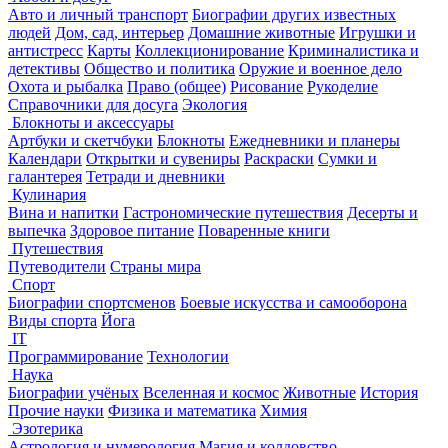
Авто и личный транспорт
Биографии других известных
людей
Дом, сад, интерьер
Домашние животные
Игрушки и
антистресс
Карты
Коллекционирование
Криминалистика и
детективы
Общество и политика
Оружие и военное дело
Охота и рыбалка
Право (общее)
Рисование
Рукоделие
Справочники для досуга
Экология
Блокноты и аксессуары
Артбуки и скетчбуки
Блокноты
Ежедневники и планеры
Календари
Открытки и сувениры
Раскраски
Сумки и
галантерея
Тетради и дневники
Кулинария
Вина и напитки
Гастрономические путешествия
Десерты и
выпечка
Здоровое питание
Поваренные книги
Путешествия
Путеводители
Страны мира
Спорт
Биографии спортсменов
Боевые искусства и самооборона
Виды спорта
Йога
IT
Программирование
Технологии
Наука
Биографии учёных
Вселенная и космос
Животные
История
Прочие науки
Физика и математика
Химия
Эзотерика
Астрология и нумерология
Магия и колдовство