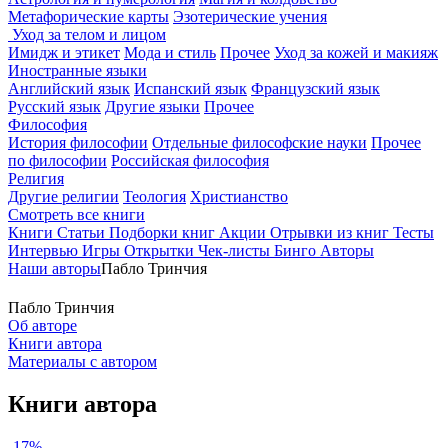
Метафорические карты
Эзотерические учения
Уход за телом и лицом
Имидж и этикет
Мода и стиль
Прочее
Уход за кожей и макияж
Иностранные языки
Английский язык
Испанский язык
Французский язык
Русский язык
Другие языки
Прочее
Философия
История философии
Отдельные философские науки
Прочее
по философии
Российская философия
Религия
Другие религии
Теология
Христианство
Смотреть все книги
Книги
Статьи
Подборки книг
Акции
Отрывки из книг
Тесты
Интервью
Игры
Открытки
Чек-листы
Бинго
Авторы
Наши авторы
Пабло Тринчия
Пабло Тринчия
Об авторе
Книги автора
Материалы с автором
Книги автора
-17%