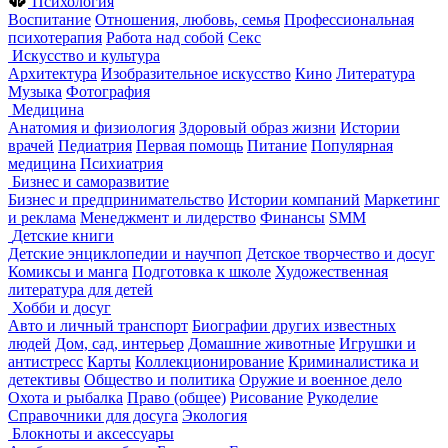
Психология
Воспитание
Отношения, любовь, семья
Профессиональная
психотерапия
Работа над собой
Секс
Искусство и культура
Архитектура
Изобразительное искусство
Кино
Литература
Музыка
Фотография
Медицина
Анатомия и физиология
Здоровый образ жизни
Истории
врачей
Педиатрия
Первая помощь
Питание
Популярная
медицина
Психиатрия
Бизнес и саморазвитие
Бизнес и предпринимательство
Истории компаний
Маркетинг
и реклама
Менеджмент и лидерство
Финансы
SMM
Детские книги
Детские энциклопедии и научпоп
Детское творчество и досуг
Комиксы и манга
Подготовка к школе
Художественная
литература для детей
Хобби и досуг
Авто и личный транспорт
Биографии других известных
людей
Дом, сад, интерьер
Домашние животные
Игрушки и
антистресс
Карты
Коллекционирование
Криминалистика и
детективы
Общество и политика
Оружие и военное дело
Охота и рыбалка
Право (общее)
Рисование
Рукоделие
Справочники для досуга
Экология
Блокноты и аксессуары