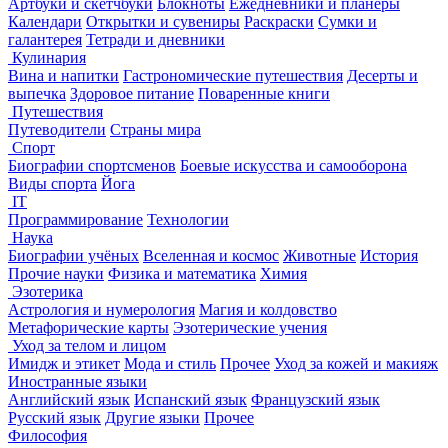
Артбуки и скетчбуки
Блокноты
Ежедневники и планеры
Календари
Открытки и сувениры
Раскраски
Сумки и
галантерея
Тетради и дневники
Кулинария
Вина и напитки
Гастрономические путешествия
Десерты и
выпечка
Здоровое питание
Поваренные книги
Путешествия
Путеводители
Страны мира
Спорт
Биографии спортсменов
Боевые искусства и самооборона
Виды спорта
Йога
IT
Программирование
Технологии
Наука
Биографии учёных
Вселенная и космос
Животные
История
Прочие науки
Физика и математика
Химия
Эзотерика
Астрология и нумерология
Магия и колдовство
Метафорические карты
Эзотерические учения
Уход за телом и лицом
Имидж и этикет
Мода и стиль
Прочее
Уход за кожей и макияж
Иностранные языки
Английский язык
Испанский язык
Французский язык
Русский язык
Другие языки
Прочее
Философия