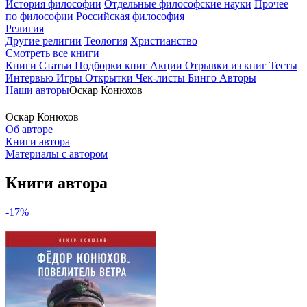
История философии
Отдельные философские науки
Прочее
по философии
Российская философия
Религия
Другие религии
Теология
Христианство
Смотреть все книги
Книги
Статьи
Подборки книг
Акции
Отрывки из книг
Тесты
Интервью
Игры
Открытки
Чек-листы
Бинго
Авторы
Наши авторы
Оскар Конюхов
Оскар Конюхов
Об авторе
Книги автора
Материалы с автором
Книги автора
-17%