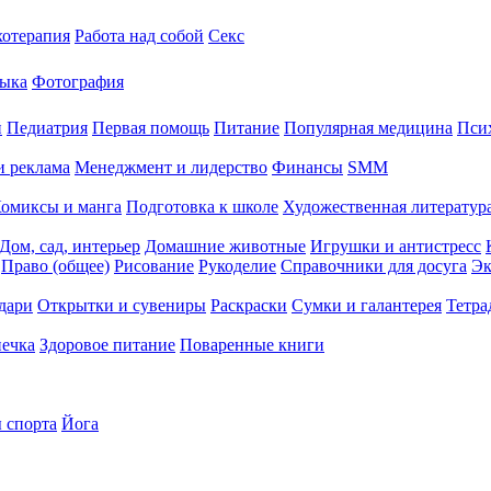
хотерапия
Работа над собой
Секс
ыка
Фотография
й
Педиатрия
Первая помощь
Питание
Популярная медицина
Пси
и реклама
Менеджмент и лидерство
Финансы
SMM
омиксы и манга
Подготовка к школе
Художественная литература
Дом, сад, интерьер
Домашние животные
Игрушки и антистресс
Право (общее)
Рисование
Рукоделие
Справочники для досуга
Эк
дари
Открытки и сувениры
Раскраски
Сумки и галантерея
Тетра
печка
Здоровое питание
Поваренные книги
 спорта
Йога