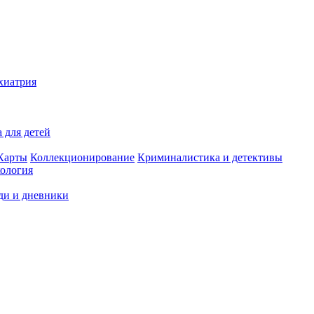
хиатрия
 для детей
Карты
Коллекционирование
Криминалистика и детективы
ология
ди и дневники