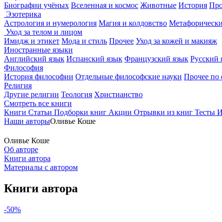
Биографии учёных
Вселенная и космос
Животные
История
Про
Эзотерика
Астрология и нумерология
Магия и колдовство
Метафорически
Уход за телом и лицом
Имидж и этикет
Мода и стиль
Прочее
Уход за кожей и макияж
Иностранные языки
Английский язык
Испанский язык
Французский язык
Русский 
Философия
История философии
Отдельные философские науки
Прочее по
Религия
Другие религии
Теология
Христианство
Смотреть все книги
Книги
Статьи
Подборки книг
Акции
Отрывки из книг
Тесты
И
Наши авторы
Оливьe Коше
Оливьe Коше
Об авторе
Книги автора
Материалы с автором
Книги автора
-50%