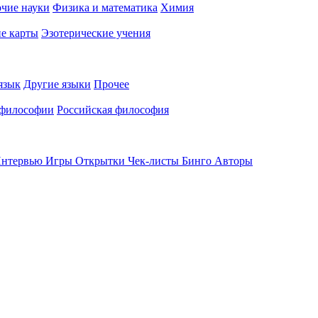
чие науки
Физика и математика
Химия
е карты
Эзотерические учения
язык
Другие языки
Прочее
 философии
Российская философия
нтервью
Игры
Открытки
Чек-листы
Бинго
Авторы