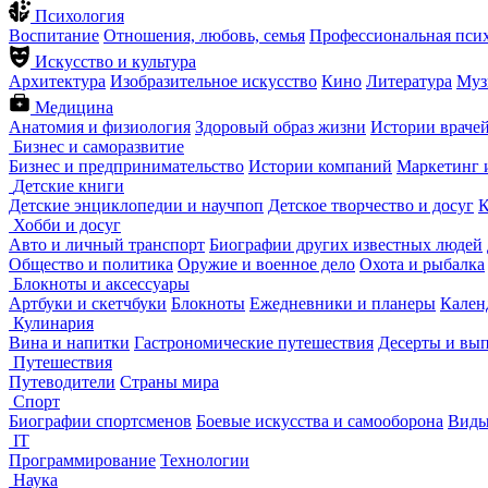
Психология
Воспитание
Отношения, любовь, семья
Профессиональная пси
Искусство и культура
Архитектура
Изобразительное искусство
Кино
Литература
Муз
Медицина
Анатомия и физиология
Здоровый образ жизни
Истории враче
Бизнес и саморазвитие
Бизнес и предпринимательство
Истории компаний
Маркетинг 
Детские книги
Детские энциклопедии и научпоп
Детское творчество и досуг
К
Хобби и досуг
Авто и личный транспорт
Биографии других известных людей
Общество и политика
Оружие и военное дело
Охота и рыбалка
Блокноты и аксессуары
Артбуки и скетчбуки
Блокноты
Ежедневники и планеры
Кален
Кулинария
Вина и напитки
Гастрономические путешествия
Десерты и вы
Путешествия
Путеводители
Страны мира
Спорт
Биографии спортсменов
Боевые искусства и самооборона
Виды
IT
Программирование
Технологии
Наука