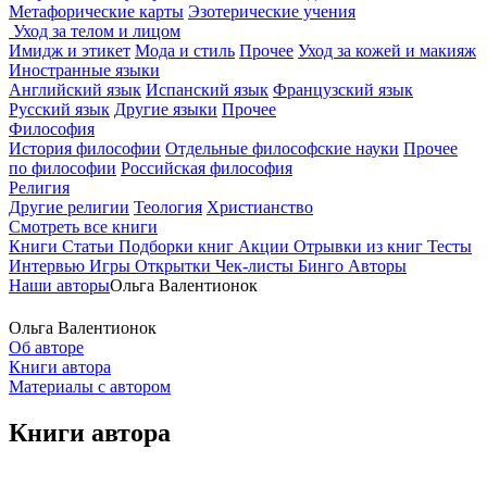
Метафорические карты
Эзотерические учения
Уход за телом и лицом
Имидж и этикет
Мода и стиль
Прочее
Уход за кожей и макияж
Иностранные языки
Английский язык
Испанский язык
Французский язык
Русский язык
Другие языки
Прочее
Философия
История философии
Отдельные философские науки
Прочее
по философии
Российская философия
Религия
Другие религии
Теология
Христианство
Смотреть все книги
Книги
Статьи
Подборки книг
Акции
Отрывки из книг
Тесты
Интервью
Игры
Открытки
Чек-листы
Бинго
Авторы
Наши авторы
Ольга Валентионок
Ольга Валентионок
Об авторе
Книги автора
Материалы с автором
Книги автора