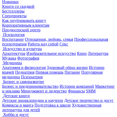
Новинки
Книги со скидкой
Бестселлеры
Спецпроекты
Как опубликовать книгу
Корпоративным клиентам
Продюсерский центр
Психология
Воспитание
Отношения, любовь, семья
Профессиональная
психотерапия
Работа над собой
Секс
Искусство и культура
Архитектура
Изобразительное искусство
Кино
Литература
Музыка
Фотография
Медицина
Анатомия и физиология
Здоровый образ жизни
Истории
врачей
Педиатрия
Первая помощь
Питание
Популярная
медицина
Психиатрия
Бизнес и саморазвитие
Бизнес и предпринимательство
Истории компаний
Маркетинг
и реклама
Менеджмент и лидерство
Финансы
SMM
Детские книги
Детские энциклопедии и научпоп
Детское творчество и досуг
Комиксы и манга
Подготовка к школе
Художественная
литература для детей
Хобби и досуг