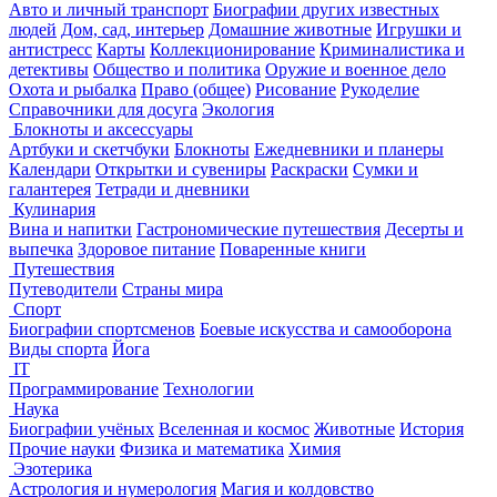
Авто и личный транспорт
Биографии других известных
людей
Дом, сад, интерьер
Домашние животные
Игрушки и
антистресс
Карты
Коллекционирование
Криминалистика и
детективы
Общество и политика
Оружие и военное дело
Охота и рыбалка
Право (общее)
Рисование
Рукоделие
Справочники для досуга
Экология
Блокноты и аксессуары
Артбуки и скетчбуки
Блокноты
Ежедневники и планеры
Календари
Открытки и сувениры
Раскраски
Сумки и
галантерея
Тетради и дневники
Кулинария
Вина и напитки
Гастрономические путешествия
Десерты и
выпечка
Здоровое питание
Поваренные книги
Путешествия
Путеводители
Страны мира
Спорт
Биографии спортсменов
Боевые искусства и самооборона
Виды спорта
Йога
IT
Программирование
Технологии
Наука
Биографии учёных
Вселенная и космос
Животные
История
Прочие науки
Физика и математика
Химия
Эзотерика
Астрология и нумерология
Магия и колдовство