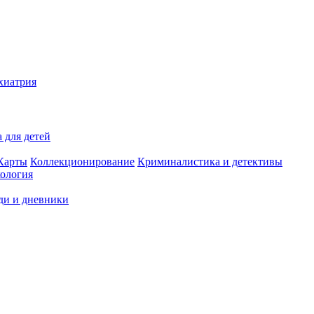
хиатрия
 для детей
Карты
Коллекционирование
Криминалистика и детективы
ология
ди и дневники