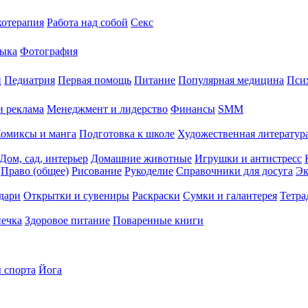
хотерапия
Работа над собой
Секс
ыка
Фотография
й
Педиатрия
Первая помощь
Питание
Популярная медицина
Пси
и реклама
Менеджмент и лидерство
Финансы
SMM
омиксы и манга
Подготовка к школе
Художественная литература
Дом, сад, интерьер
Домашние животные
Игрушки и антистресс
Право (общее)
Рисование
Рукоделие
Справочники для досуга
Эк
дари
Открытки и сувениры
Раскраски
Сумки и галантерея
Тетра
печка
Здоровое питание
Поваренные книги
 спорта
Йога