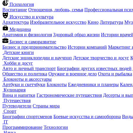
Психология
Воспитание
Отношения, любовь, семья
Профессиональная пси
Искусство и культура
Архитектура
Изобразительное искусство
Кино
Литература
Муз
Медицина
Анатомия и физиология
Здоровый образ жизни
Истории враче
Бизнес и саморазвитие
Бизнес и предпринимательство
Истории компаний
Маркетинг 
Детские книги
Детские энциклопедии и научпоп
Детское творчество и досуг
К
Хобби и досуг
Авто и личный транспорт
Биографии других известных людей
Общество и политика
Оружие и военное дело
Охота и рыбалка
Блокноты и аксессуары
Артбуки и скетчбуки
Блокноты
Ежедневники и планеры
Кален
Кулинария
Вина и напитки
Гастрономические путешествия
Десерты и вы
Путешествия
Путеводители
Страны мира
Спорт
Биографии спортсменов
Боевые искусства и самооборона
Виды
IT
Программирование
Технологии
Наука