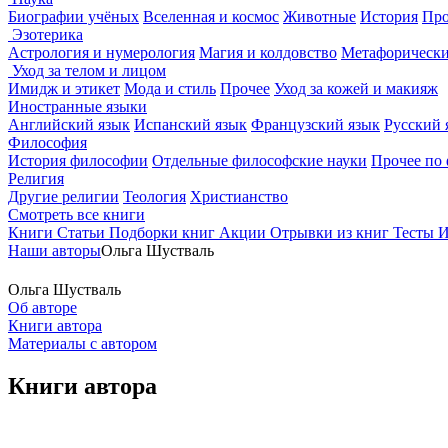
Биографии учёных
Вселенная и космос
Животные
История
Про
Эзотерика
Астрология и нумерология
Магия и колдовство
Метафорически
Уход за телом и лицом
Имидж и этикет
Мода и стиль
Прочее
Уход за кожей и макияж
Иностранные языки
Английский язык
Испанский язык
Французский язык
Русский 
Философия
История философии
Отдельные философские науки
Прочее по
Религия
Другие религии
Теология
Христианство
Смотреть все книги
Книги
Статьи
Подборки книг
Акции
Отрывки из книг
Тесты
И
Наши авторы
Ольга Шустваль
Ольга Шустваль
Об авторе
Книги автора
Материалы с автором
Книги автора