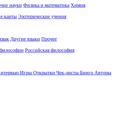
чие науки
Физика и математика
Химия
е карты
Эзотерические учения
язык
Другие языки
Прочее
 философии
Российская философия
нтервью
Игры
Открытки
Чек-листы
Бинго
Авторы