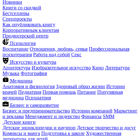
Новинки
Книги со скидкой
Бестселлеры
Спецпроекты
Как опубликовать книгу
Корпоративным клиентам
Продюсерский центр
Психология
Воспитание
Отношения, любовь, семья
Профессиональная
психотерапия
Работа над собой
Секс
Искусство и культура
Архитектура
Изобразительное искусство
Кино
Литература
Музыка
Фотография
Медицина
Анатомия и физиология
Здоровый образ жизни
Истории
врачей
Педиатрия
Первая помощь
Питание
Популярная
медицина
Психиатрия
Бизнес и саморазвитие
Бизнес и предпринимательство
Истории компаний
Маркетинг
и реклама
Менеджмент и лидерство
Финансы
SMM
Детские книги
Детские энциклопедии и научпоп
Детское творчество и досуг
Комиксы и манга
Подготовка к школе
Художественная
литература для детей