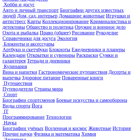
Хобби и досуг
Авто и личный транспорт
Биографии других известных
людей
Дом, сад, интерьер
Домашние животные
Игрушки и
антистресс
Карты
Коллекционирование
Криминалистика и
детективы
Общество и политика
Оружие и военное дело
Охота и рыбалка
Право (общее)
Рисование
Рукоделие
Справочники для досуга
Экология
Блокноты и аксессуары
Артбуки и скетчбуки
Блокноты
Ежедневники и планеры
Календари
Открытки и сувениры
Раскраски
Сумки и
галантерея
Тетради и дневники
Кулинария
Вина и напитки
Гастрономические путешествия
Десерты и
выпечка
Здоровое питание
Поваренные книги
Путешествия
Путеводители
Страны мира
Спорт
Биографии спортсменов
Боевые искусства и самооборона
Виды спорта
Йога
IT
Программирование
Технологии
Наука
Биографии учёных
Вселенная и космос
Животные
История
Прочие науки
Физика и математика
Химия
Эзотерика