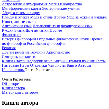
Астрология и нумерология
Магия и колдовство
Метафорические карты
Эзотерические учения
Уход за телом и лицом
Имидж и этикет
Мода и стиль
Прочее
Уход за кожей и макияж
Иностранные языки
Английский язык
Испанский язык
Французский язык
Русский язык
Другие языки
Прочее
Философия
История философии
Отдельные философские науки
Прочее
по философии
Российская философия
Религия
Другие религии
Теология
Христианство
Смотреть все книги
Книги
Статьи
Подборки книг
Акции
Отрывки из книг
Тесты
Интервью
Игры
Открытки
Чек-листы
Бинго
Авторы
Наши авторы
Ольга Растегаева
Ольга Растегаева
Об авторе
Книги автора
Материалы с автором
Книги автора