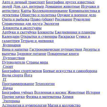
Авто и личный транспорт
Биографии других известных
людей
Дом, сад, интерьер
Домашние животные
Игрушки и
антистресс
Карты
Коллекционирование
Криминалистика и
детективы
Общество и политика
Оружие и военное дело
Охота и рыбалка
Право (общее)
Рисование
Рукоделие
Справочники для досуга
Экология
Блокноты и аксессуары
Артбуки и скетчбуки
Блокноты
Ежедневники и планеры
Календари
Открытки и сувениры
Раскраски
Сумки и
галантерея
Тетради и дневники
Кулинария
Вина и напитки
Гастрономические путешествия
Десерты и
выпечка
Здоровое питание
Поваренные книги
Путешествия
Путеводители
Страны мира
Спорт
Биографии спортсменов
Боевые искусства и самооборона
Виды спорта
Йога
IT
Программирование
Технологии
Наука
Биографии учёных
Вселенная и космос
Животные
История
Прочие науки
Физика и математика
Химия
Эзотерика
Астрология и нумерология
Магия и колдовство