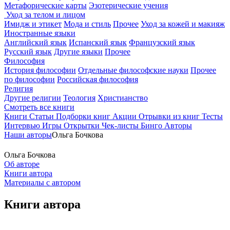
Метафорические карты
Эзотерические учения
Уход за телом и лицом
Имидж и этикет
Мода и стиль
Прочее
Уход за кожей и макияж
Иностранные языки
Английский язык
Испанский язык
Французский язык
Русский язык
Другие языки
Прочее
Философия
История философии
Отдельные философские науки
Прочее
по философии
Российская философия
Религия
Другие религии
Теология
Христианство
Смотреть все книги
Книги
Статьи
Подборки книг
Акции
Отрывки из книг
Тесты
Интервью
Игры
Открытки
Чек-листы
Бинго
Авторы
Наши авторы
Ольга Бочкова
Ольга Бочкова
Об авторе
Книги автора
Материалы с автором
Книги автора