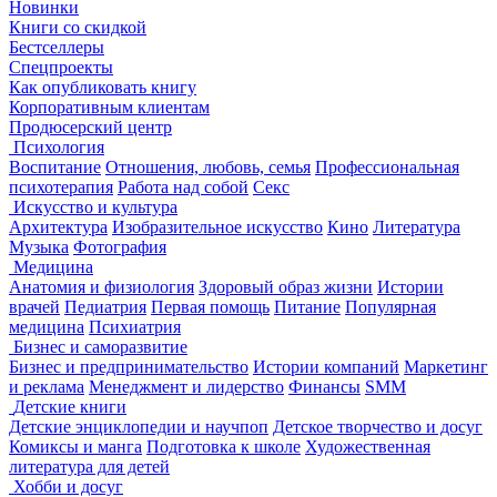
Новинки
Книги со скидкой
Бестселлеры
Спецпроекты
Как опубликовать книгу
Корпоративным клиентам
Продюсерский центр
Психология
Воспитание
Отношения, любовь, семья
Профессиональная
психотерапия
Работа над собой
Секс
Искусство и культура
Архитектура
Изобразительное искусство
Кино
Литература
Музыка
Фотография
Медицина
Анатомия и физиология
Здоровый образ жизни
Истории
врачей
Педиатрия
Первая помощь
Питание
Популярная
медицина
Психиатрия
Бизнес и саморазвитие
Бизнес и предпринимательство
Истории компаний
Маркетинг
и реклама
Менеджмент и лидерство
Финансы
SMM
Детские книги
Детские энциклопедии и научпоп
Детское творчество и досуг
Комиксы и манга
Подготовка к школе
Художественная
литература для детей
Хобби и досуг