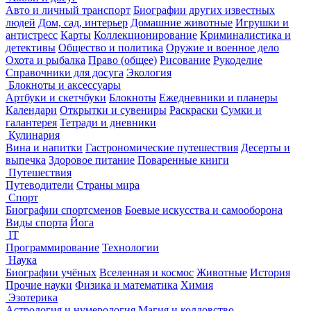
Авто и личный транспорт
Биографии других известных
людей
Дом, сад, интерьер
Домашние животные
Игрушки и
антистресс
Карты
Коллекционирование
Криминалистика и
детективы
Общество и политика
Оружие и военное дело
Охота и рыбалка
Право (общее)
Рисование
Рукоделие
Справочники для досуга
Экология
Блокноты и аксессуары
Артбуки и скетчбуки
Блокноты
Ежедневники и планеры
Календари
Открытки и сувениры
Раскраски
Сумки и
галантерея
Тетради и дневники
Кулинария
Вина и напитки
Гастрономические путешествия
Десерты и
выпечка
Здоровое питание
Поваренные книги
Путешествия
Путеводители
Страны мира
Спорт
Биографии спортсменов
Боевые искусства и самооборона
Виды спорта
Йога
IT
Программирование
Технологии
Наука
Биографии учёных
Вселенная и космос
Животные
История
Прочие науки
Физика и математика
Химия
Эзотерика
Астрология и нумерология
Магия и колдовство