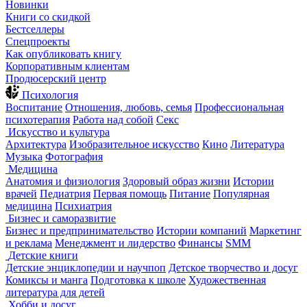
Новинки
Книги со скидкой
Бестселлеры
Спецпроекты
Как опубликовать книгу
Корпоративным клиентам
Продюсерский центр
Психология
Воспитание
Отношения, любовь, семья
Профессиональная
психотерапия
Работа над собой
Секс
Искусство и культура
Архитектура
Изобразительное искусство
Кино
Литература
Музыка
Фотография
Медицина
Анатомия и физиология
Здоровый образ жизни
Истории
врачей
Педиатрия
Первая помощь
Питание
Популярная
медицина
Психиатрия
Бизнес и саморазвитие
Бизнес и предпринимательство
Истории компаний
Маркетинг
и реклама
Менеджмент и лидерство
Финансы
SMM
Детские книги
Детские энциклопедии и научпоп
Детское творчество и досуг
Комиксы и манга
Подготовка к школе
Художественная
литература для детей
Хобби и досуг