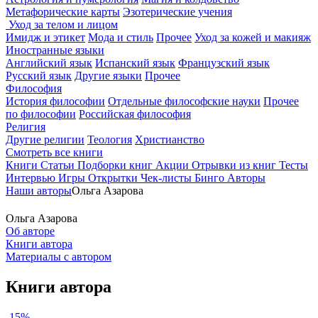
Метафорические карты
Эзотерические учения
Уход за телом и лицом
Имидж и этикет
Мода и стиль
Прочее
Уход за кожей и макияж
Иностранные языки
Английский язык
Испанский язык
Французский язык
Русский язык
Другие языки
Прочее
Философия
История философии
Отдельные философские науки
Прочее
по философии
Российская философия
Религия
Другие религии
Теология
Христианство
Смотреть все книги
Книги
Статьи
Подборки книг
Акции
Отрывки из книг
Тесты
Интервью
Игры
Открытки
Чек-листы
Бинго
Авторы
Наши авторы
Ольга Азарова
Ольга Азарова
Об авторе
Книги автора
Материалы с автором
Книги автора
-15%