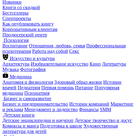
Новинки
Книги со скидкой
Бестселлеры
Спецпроекты
Как опубликовать книгу
Корпоративным клиентам
Продюсерский центр
Психология
Воспитание
Отношения, любовь, семья
Профессиональная
психотерапия
Работа над собой
Секс
Искусство и культура
Архитектура
Изобразительное искусство
Кино
Литература
Музыка
Фотография
Медицина
Анатомия и физиология
Здоровый образ жизни
Истории
врачей
Педиатрия
Первая помощь
Питание
Популярная
медицина
Психиатрия
Бизнес и саморазвитие
Бизнес и предпринимательство
Истории компаний
Маркетинг
и реклама
Менеджмент и лидерство
Финансы
SMM
Детские книги
Детские энциклопедии и научпоп
Детское творчество и досуг
Комиксы и манга
Подготовка к школе
Художественная
литература для детей