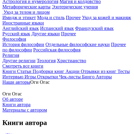
Астрология и нумерология
Магия и колдовство
Метафорические карты
Эзотерические учения
Уход за телом и лицом
Имидж и этикет
Мода и стиль
Прочее
Уход за кожей и макияж
Иностранные языки
Английский язык
Испанский язык
Французский язык
Русский язык
Другие языки
Прочее
Философия
История философии
Отдельные философские науки
Прочее
по философии
Российская философия
Религия
Другие религии
Теология
Христианство
Смотреть все книги
Книги
Статьи
Подборки книг
Акции
Отрывки из книг
Тесты
Интервью
Игры
Открытки
Чек-листы
Бинго
Авторы
Наши авторы
Оги Огас
Оги Огас
Об авторе
Книги автора
Материалы с автором
Книги автора