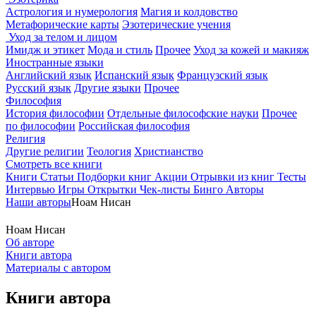
Астрология и нумерология
Магия и колдовство
Метафорические карты
Эзотерические учения
Уход за телом и лицом
Имидж и этикет
Мода и стиль
Прочее
Уход за кожей и макияж
Иностранные языки
Английский язык
Испанский язык
Французский язык
Русский язык
Другие языки
Прочее
Философия
История философии
Отдельные философские науки
Прочее
по философии
Российская философия
Религия
Другие религии
Теология
Христианство
Смотреть все книги
Книги
Статьи
Подборки книг
Акции
Отрывки из книг
Тесты
Интервью
Игры
Открытки
Чек-листы
Бинго
Авторы
Наши авторы
Ноам Нисан
Ноам Нисан
Об авторе
Книги автора
Материалы с автором
Книги автора