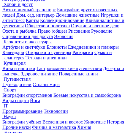
Хобби и досуг
Авто и личный транспорт
Биографии других известных
людей
Дом, сад, интерьер
Домашние животные
Игрушки и
антистресс
Карты
Коллекционирование
Криминалистика и
детективы
Общество и политика
Оружие и военное дело
Охота и рыбалка
Право (общее)
Рисование
Рукоделие
Справочники для досуга
Экология
Блокноты и аксессуары
Артбуки и скетчбуки
Блокноты
Ежедневники и планеры
Календари
Открытки и сувениры
Раскраски
Сумки и
галантерея
Тетради и дневники
Кулинария
Вина и напитки
Гастрономические путешествия
Десерты и
выпечка
Здоровое питание
Поваренные книги
Путешествия
Путеводители
Страны мира
Спорт
Биографии спортсменов
Боевые искусства и самооборона
Виды спорта
Йога
IT
Программирование
Технологии
Наука
Биографии учёных
Вселенная и космос
Животные
История
Прочие науки
Физика и математика
Химия
Эзотерика