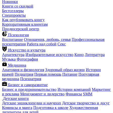
Новинки
Книги со скидкой
Бестселлеры
Спецпроекты
Как опубликовать книгу
Корпоративным клиентам
Продюсерский центр
Психология
Воспитание
Отношения, любовь, семья
Профессиональная
психотерапия
Работа над собой
Секс
Искусство и культура
Архитектура
Изобразительное искусство
Кино
Литература
Музыка
Фотография
Медицина
Анатомия и физиология
Здоровый образ жизни
Истории
врачей
Педиатрия
Первая помощь
Питание
Популярная
медицина
Психиатрия
Бизнес и саморазвитие
Бизнес и предпринимательство
Истории компаний
Маркетинг
и реклама
Менеджмент и лидерство
Финансы
SMM
Детские книги
Детские энциклопедии и научпоп
Детское творчество и досуг
Комиксы и манга
Подготовка к школе
Художественная
литература для детей