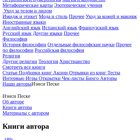
Метафорические карты
Эзотерические учения
Уход за телом и лицом
Имидж и этикет
Мода и стиль
Прочее
Уход за кожей и макияж
Иностранные языки
Английский язык
Испанский язык
Французский язык
Русский язык
Другие языки
Прочее
Философия
История философии
Отдельные философские науки
Прочее
по философии
Российская философия
Религия
Другие религии
Теология
Христианство
Смотреть все книги
Статьи
Подборки книг
Акции
Отрывки из книг
Тесты
Интервью
Игры
Открытки
Чек-листы
Бинго
Авторы
Наши авторы
Нэнси Песке
Нэнси Песке
Об авторе
Книги автора
Материалы с автором
Книги автора
-18%