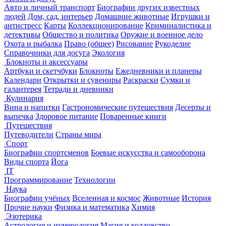
Авто и личный транспорт
Биографии других известных
людей
Дом, сад, интерьер
Домашние животные
Игрушки и
антистресс
Карты
Коллекционирование
Криминалистика и
детективы
Общество и политика
Оружие и военное дело
Охота и рыбалка
Право (общее)
Рисование
Рукоделие
Справочники для досуга
Экология
Блокноты и аксессуары
Артбуки и скетчбуки
Блокноты
Ежедневники и планеры
Календари
Открытки и сувениры
Раскраски
Сумки и
галантерея
Тетради и дневники
Кулинария
Вина и напитки
Гастрономические путешествия
Десерты и
выпечка
Здоровое питание
Поваренные книги
Путешествия
Путеводители
Страны мира
Спорт
Биографии спортсменов
Боевые искусства и самооборона
Виды спорта
Йога
IT
Программирование
Технологии
Наука
Биографии учёных
Вселенная и космос
Животные
История
Прочие науки
Физика и математика
Химия
Эзотерика
Астрология и нумерология
Магия и колдовство