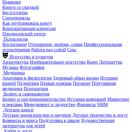
Новинки
Книги со скидкой
Бестселлеры
Спецпроекты
Как опубликовать книгу
Корпоративным клиентам
Продюсерский центр
Психология
Воспитание
Отношения, любовь, семья
Профессиональная
психотерапия
Работа над собой
Секс
Искусство и культура
Архитектура
Изобразительное искусство
Кино
Литература
Музыка
Фотография
Медицина
Анатомия и физиология
Здоровый образ жизни
Истории
врачей
Педиатрия
Первая помощь
Питание
Популярная
медицина
Психиатрия
Бизнес и саморазвитие
Бизнес и предпринимательство
Истории компаний
Маркетинг
и реклама
Менеджмент и лидерство
Финансы
SMM
Детские книги
Детские энциклопедии и научпоп
Детское творчество и досуг
Комиксы и манга
Подготовка к школе
Художественная
литература для детей
Хобби и досуг