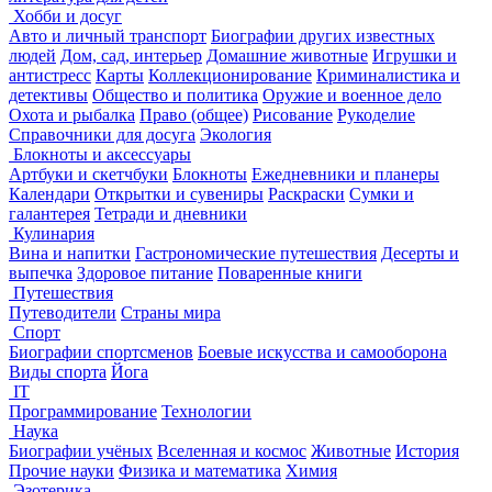
Хобби и досуг
Авто и личный транспорт
Биографии других известных
людей
Дом, сад, интерьер
Домашние животные
Игрушки и
антистресс
Карты
Коллекционирование
Криминалистика и
детективы
Общество и политика
Оружие и военное дело
Охота и рыбалка
Право (общее)
Рисование
Рукоделие
Справочники для досуга
Экология
Блокноты и аксессуары
Артбуки и скетчбуки
Блокноты
Ежедневники и планеры
Календари
Открытки и сувениры
Раскраски
Сумки и
галантерея
Тетради и дневники
Кулинария
Вина и напитки
Гастрономические путешествия
Десерты и
выпечка
Здоровое питание
Поваренные книги
Путешествия
Путеводители
Страны мира
Спорт
Биографии спортсменов
Боевые искусства и самооборона
Виды спорта
Йога
IT
Программирование
Технологии
Наука
Биографии учёных
Вселенная и космос
Животные
История
Прочие науки
Физика и математика
Химия
Эзотерика