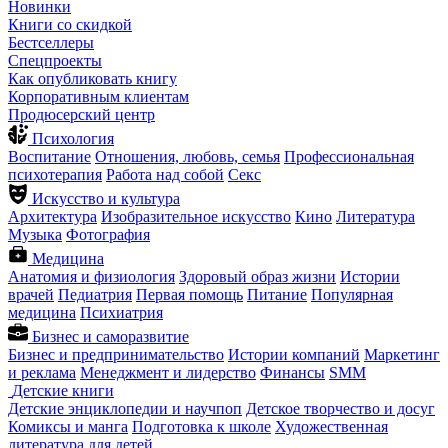
Новинки
Книги со скидкой
Бестселлеры
Спецпроекты
Как опубликовать книгу
Корпоративным клиентам
Продюсерский центр
Психология
Воспитание
Отношения, любовь, семья
Профессиональная
психотерапия
Работа над собой
Секс
Искусство и культура
Архитектура
Изобразительное искусство
Кино
Литература
Музыка
Фотография
Медицина
Анатомия и физиология
Здоровый образ жизни
Истории
врачей
Педиатрия
Первая помощь
Питание
Популярная
медицина
Психиатрия
Бизнес и саморазвитие
Бизнес и предпринимательство
Истории компаний
Маркетинг
и реклама
Менеджмент и лидерство
Финансы
SMM
Детские книги
Детские энциклопедии и научпоп
Детское творчество и досуг
Комиксы и манга
Подготовка к школе
Художественная
литература для детей