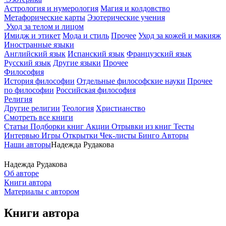
Астрология и нумерология
Магия и колдовство
Метафорические карты
Эзотерические учения
Уход за телом и лицом
Имидж и этикет
Мода и стиль
Прочее
Уход за кожей и макияж
Иностранные языки
Английский язык
Испанский язык
Французский язык
Русский язык
Другие языки
Прочее
Философия
История философии
Отдельные философские науки
Прочее
по философии
Российская философия
Религия
Другие религии
Теология
Христианство
Смотреть все книги
Статьи
Подборки книг
Акции
Отрывки из книг
Тесты
Интервью
Игры
Открытки
Чек-листы
Бинго
Авторы
Наши авторы
Надежда Рудакова
Надежда Рудакова
Об авторе
Книги автора
Материалы с автором
Книги автора