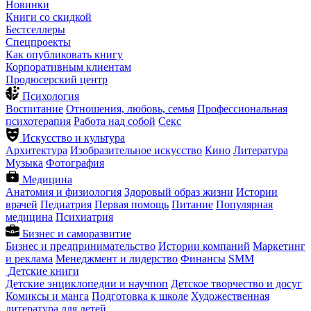
Новинки
Книги со скидкой
Бестселлеры
Спецпроекты
Как опубликовать книгу
Корпоративным клиентам
Продюсерский центр
Психология
Воспитание
Отношения, любовь, семья
Профессиональная
психотерапия
Работа над собой
Секс
Искусство и культура
Архитектура
Изобразительное искусство
Кино
Литература
Музыка
Фотография
Медицина
Анатомия и физиология
Здоровый образ жизни
Истории
врачей
Педиатрия
Первая помощь
Питание
Популярная
медицина
Психиатрия
Бизнес и саморазвитие
Бизнес и предпринимательство
Истории компаний
Маркетинг
и реклама
Менеджмент и лидерство
Финансы
SMM
Детские книги
Детские энциклопедии и научпоп
Детское творчество и досуг
Комиксы и манга
Подготовка к школе
Художественная
литература для детей