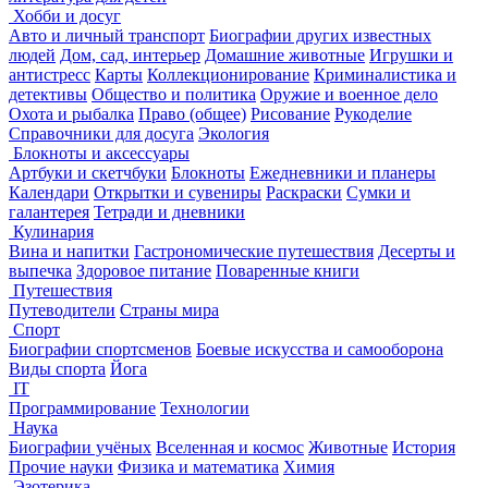
Хобби и досуг
Авто и личный транспорт
Биографии других известных
людей
Дом, сад, интерьер
Домашние животные
Игрушки и
антистресс
Карты
Коллекционирование
Криминалистика и
детективы
Общество и политика
Оружие и военное дело
Охота и рыбалка
Право (общее)
Рисование
Рукоделие
Справочники для досуга
Экология
Блокноты и аксессуары
Артбуки и скетчбуки
Блокноты
Ежедневники и планеры
Календари
Открытки и сувениры
Раскраски
Сумки и
галантерея
Тетради и дневники
Кулинария
Вина и напитки
Гастрономические путешествия
Десерты и
выпечка
Здоровое питание
Поваренные книги
Путешествия
Путеводители
Страны мира
Спорт
Биографии спортсменов
Боевые искусства и самооборона
Виды спорта
Йога
IT
Программирование
Технологии
Наука
Биографии учёных
Вселенная и космос
Животные
История
Прочие науки
Физика и математика
Химия
Эзотерика