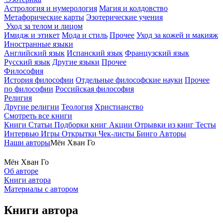
Астрология и нумерология
Магия и колдовство
Метафорические карты
Эзотерические учения
Уход за телом и лицом
Имидж и этикет
Мода и стиль
Прочее
Уход за кожей и макияж
Иностранные языки
Английский язык
Испанский язык
Французский язык
Русский язык
Другие языки
Прочее
Философия
История философии
Отдельные философские науки
Прочее
по философии
Российская философия
Религия
Другие религии
Теология
Христианство
Смотреть все книги
Книги
Статьи
Подборки книг
Акции
Отрывки из книг
Тесты
Интервью
Игры
Открытки
Чек-листы
Бинго
Авторы
Наши авторы
Мён Хван Го
Мён Хван Го
Об авторе
Книги автора
Материалы с автором
Книги автора