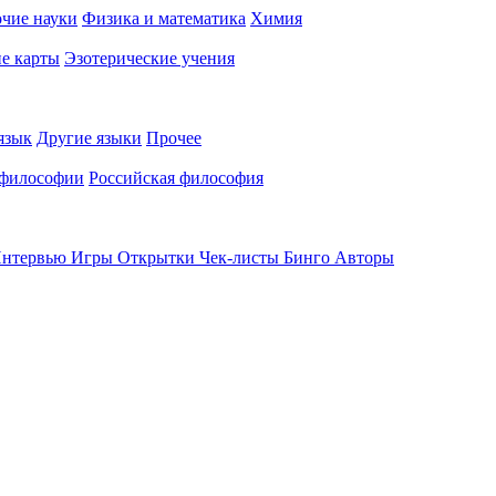
чие науки
Физика и математика
Химия
е карты
Эзотерические учения
язык
Другие языки
Прочее
 философии
Российская философия
нтервью
Игры
Открытки
Чек-листы
Бинго
Авторы