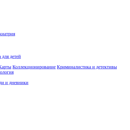
хиатрия
 для детей
Карты
Коллекционирование
Криминалистика и детективы
ология
ди и дневники