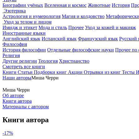
Биографии учёных
Вселенная и космос
Животные
История
Про
Эзотерика
Астрология и нумерология
Магия и колдовство
Метафорически
Уход за телом и лицом
Имидж и этикет
Мода и стиль
Прочее
Уход за кожей и макияж
Иностранные языки
Английский язык
Испанский язык
Французский язык
Русский 
Философия
История философии
Отдельные философские науки
Прочее по
Религия
Другие религии
Теология
Христианство
Смотреть все книги
Книги
Статьи
Подборки книг
Акции
Отрывки из книг
Тесты
И
Наши авторы
Миша Черри
Миша Черри
Об авторе
Книги автора
Материалы с автором
Книги автора
-17%