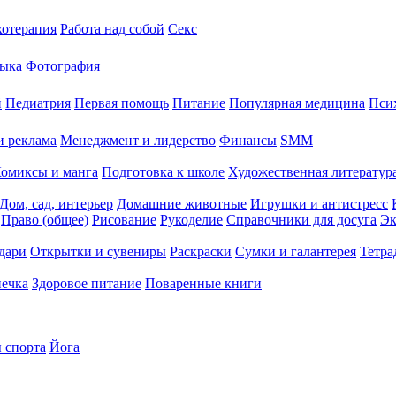
хотерапия
Работа над собой
Секс
ыка
Фотография
й
Педиатрия
Первая помощь
Питание
Популярная медицина
Пси
и реклама
Менеджмент и лидерство
Финансы
SMM
омиксы и манга
Подготовка к школе
Художественная литература
Дом, сад, интерьер
Домашние животные
Игрушки и антистресс
Право (общее)
Рисование
Рукоделие
Справочники для досуга
Эк
дари
Открытки и сувениры
Раскраски
Сумки и галантерея
Тетра
печка
Здоровое питание
Поваренные книги
 спорта
Йога