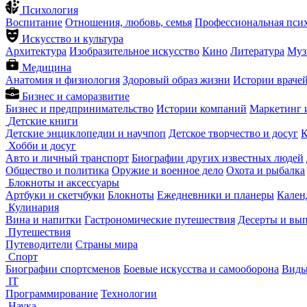
Психология
Воспитание
Отношения, любовь, семья
Профессиональная пси
Искусство и культура
Архитектура
Изобразительное искусство
Кино
Литература
Муз
Медицина
Анатомия и физиология
Здоровый образ жизни
Истории враче
Бизнес и саморазвитие
Бизнес и предпринимательство
Истории компаний
Маркетинг 
Детские книги
Детские энциклопедии и научпоп
Детское творчество и досуг
К
Хобби и досуг
Авто и личный транспорт
Биографии других известных людей
Общество и политика
Оружие и военное дело
Охота и рыбалка
Блокноты и аксессуары
Артбуки и скетчбуки
Блокноты
Ежедневники и планеры
Кален
Кулинария
Вина и напитки
Гастрономические путешествия
Десерты и вы
Путешествия
Путеводители
Страны мира
Спорт
Биографии спортсменов
Боевые искусства и самооборона
Виды
IT
Программирование
Технологии
Наука