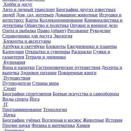
Хобби и досуг
Авто и личный транспорт
Биографии других известных
людей
Дом, сад, интерьер
Домашние животные
Игрушки и
антистресс
Карты
Коллекционирование
Криминалистика и
детективы
Общество и политика
Оружие и военное дело
Охота и рыбалка
Право (общее)
Рисование
Рукоделие
Справочники для досуга
Экология
Блокноты и аксессуары
Артбуки и скетчбуки
Блокноты
Ежедневники и планеры
Календари
Открытки и сувениры
Раскраски
Сумки и
галантерея
Тетради и дневники
Кулинария
Вина и напитки
Гастрономические путешествия
Десерты и
выпечка
Здоровое питание
Поваренные книги
Путешествия
Путеводители
Страны мира
Спорт
Биографии спортсменов
Боевые искусства и самооборона
Виды спорта
Йога
IT
Программирование
Технологии
Наука
Биографии учёных
Вселенная и космос
Животные
История
Прочие науки
Физика и математика
Химия
Эзотерика