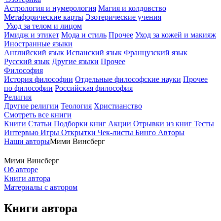
Астрология и нумерология
Магия и колдовство
Метафорические карты
Эзотерические учения
Уход за телом и лицом
Имидж и этикет
Мода и стиль
Прочее
Уход за кожей и макияж
Иностранные языки
Английский язык
Испанский язык
Французский язык
Русский язык
Другие языки
Прочее
Философия
История философии
Отдельные философские науки
Прочее
по философии
Российская философия
Религия
Другие религии
Теология
Христианство
Смотреть все книги
Книги
Статьи
Подборки книг
Акции
Отрывки из книг
Тесты
Интервью
Игры
Открытки
Чек-листы
Бинго
Авторы
Наши авторы
Мими Винсберг
Мими Винсберг
Об авторе
Книги автора
Материалы с автором
Книги автора