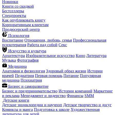
Новинки
Книги со скидкой
Бестселлеры
Спецпроекты
Как опубликовать книгу
Корпоративным клиентам
Продюсерский центр
Психология
Воспитание
Отношения, любовь, семья
Профессиональная
психотерапия
Работа над собой
Секс
Искусство и культура
Архитектура
Изобразительное искусство
Кино
Литература
Музыка
Фотография
Медицина
Анатомия и физиология
Здоровый образ жизни
Истории
врачей
Педиатрия
Первая помощь
Питание
Популярная
медицина
Психиатрия
Бизнес и саморазвитие
Бизнес и предпринимательство
Истории компаний
Маркетинг
и реклама
Менеджмент и лидерство
Финансы
SMM
Детские книги
Детские энциклопедии и научпоп
Детское творчество и досуг
Комиксы и манга
Подготовка к школе
Художественная
литература для детей