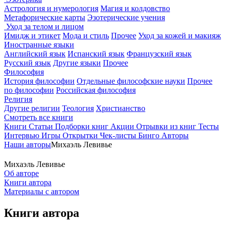
Астрология и нумерология
Магия и колдовство
Метафорические карты
Эзотерические учения
Уход за телом и лицом
Имидж и этикет
Мода и стиль
Прочее
Уход за кожей и макияж
Иностранные языки
Английский язык
Испанский язык
Французский язык
Русский язык
Другие языки
Прочее
Философия
История философии
Отдельные философские науки
Прочее
по философии
Российская философия
Религия
Другие религии
Теология
Христианство
Смотреть все книги
Книги
Статьи
Подборки книг
Акции
Отрывки из книг
Тесты
Интервью
Игры
Открытки
Чек-листы
Бинго
Авторы
Наши авторы
Михаэль Левивье
Михаэль Левивье
Об авторе
Книги автора
Материалы с автором
Книги автора