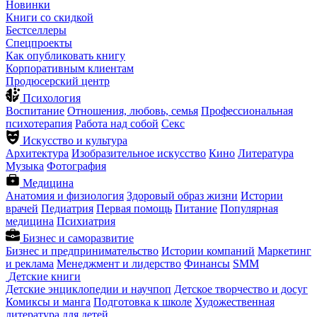
Новинки
Книги со скидкой
Бестселлеры
Спецпроекты
Как опубликовать книгу
Корпоративным клиентам
Продюсерский центр
Психология
Воспитание
Отношения, любовь, семья
Профессиональная
психотерапия
Работа над собой
Секс
Искусство и культура
Архитектура
Изобразительное искусство
Кино
Литература
Музыка
Фотография
Медицина
Анатомия и физиология
Здоровый образ жизни
Истории
врачей
Педиатрия
Первая помощь
Питание
Популярная
медицина
Психиатрия
Бизнес и саморазвитие
Бизнес и предпринимательство
Истории компаний
Маркетинг
и реклама
Менеджмент и лидерство
Финансы
SMM
Детские книги
Детские энциклопедии и научпоп
Детское творчество и досуг
Комиксы и манга
Подготовка к школе
Художественная
литература для детей