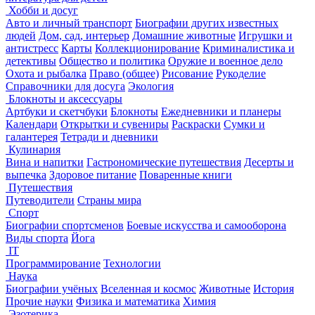
Хобби и досуг
Авто и личный транспорт
Биографии других известных
людей
Дом, сад, интерьер
Домашние животные
Игрушки и
антистресс
Карты
Коллекционирование
Криминалистика и
детективы
Общество и политика
Оружие и военное дело
Охота и рыбалка
Право (общее)
Рисование
Рукоделие
Справочники для досуга
Экология
Блокноты и аксессуары
Артбуки и скетчбуки
Блокноты
Ежедневники и планеры
Календари
Открытки и сувениры
Раскраски
Сумки и
галантерея
Тетради и дневники
Кулинария
Вина и напитки
Гастрономические путешествия
Десерты и
выпечка
Здоровое питание
Поваренные книги
Путешествия
Путеводители
Страны мира
Спорт
Биографии спортсменов
Боевые искусства и самооборона
Виды спорта
Йога
IT
Программирование
Технологии
Наука
Биографии учёных
Вселенная и космос
Животные
История
Прочие науки
Физика и математика
Химия
Эзотерика