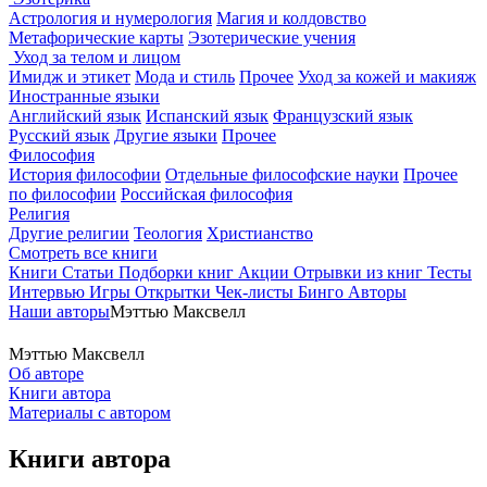
Астрология и нумерология
Магия и колдовство
Метафорические карты
Эзотерические учения
Уход за телом и лицом
Имидж и этикет
Мода и стиль
Прочее
Уход за кожей и макияж
Иностранные языки
Английский язык
Испанский язык
Французский язык
Русский язык
Другие языки
Прочее
Философия
История философии
Отдельные философские науки
Прочее
по философии
Российская философия
Религия
Другие религии
Теология
Христианство
Смотреть все книги
Книги
Статьи
Подборки книг
Акции
Отрывки из книг
Тесты
Интервью
Игры
Открытки
Чек-листы
Бинго
Авторы
Наши авторы
Мэттью Максвелл
Мэттью Максвелл
Об авторе
Книги автора
Материалы с автором
Книги автора