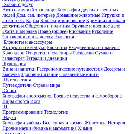
Хобби и досуг
Авто и личный транспорт
Биографии других известных
людей
Дом, сад, интерьер
Домашние животные
Игрушки и
антистресс
Карты
Коллекционирование
Криминалистика и
детективы
Общество и политика
Оружие и военное дело
Охота и рыбалка
Право (общее)
Рисование
Рукоделие
Справочники для досуга
Экология
Блокноты и аксессуары
Артбуки и скетчбуки
Блокноты
Ежедневники и планеры
Календари
Открытки и сувениры
Раскраски
Сумки и
галантерея
Тетради и дневники
Кулинария
Вина и напитки
Гастрономические путешествия
Десерты и
выпечка
Здоровое питание
Поваренные книги
Путешествия
Путеводители
Страны мира
Спорт
Биографии спортсменов
Боевые искусства и самооборона
Виды спорта
Йога
IT
Программирование
Технологии
Наука
Биографии учёных
Вселенная и космос
Животные
История
Прочие науки
Физика и математика
Химия
Эзотерика