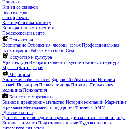
Новинки
Книги со скидкой
Бестселлеры
Спецпроекты
Как опубликовать книгу
Корпоративным клиентам
Продюсерский центр
Психология
Воспитание
Отношения, любовь, семья
Профессиональная
психотерапия
Работа над собой
Секс
Искусство и культура
Архитектура
Изобразительное искусство
Кино
Литература
Музыка
Фотография
Медицина
Анатомия и физиология
Здоровый образ жизни
Истории
врачей
Педиатрия
Первая помощь
Питание
Популярная
медицина
Психиатрия
Бизнес и саморазвитие
Бизнес и предпринимательство
Истории компаний
Маркетинг
и реклама
Менеджмент и лидерство
Финансы
SMM
Детские книги
Детские энциклопедии и научпоп
Детское творчество и досуг
Комиксы и манга
Подготовка к школе
Художественная
литература для детей