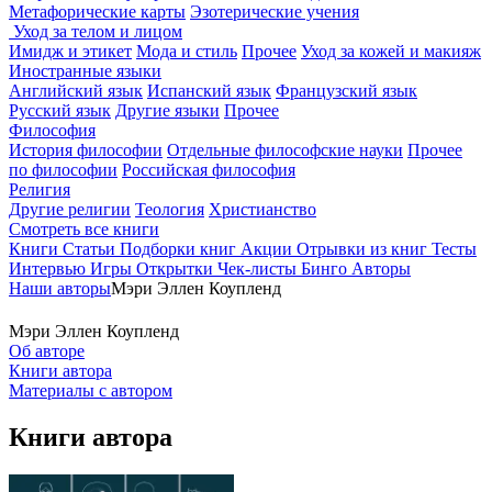
Метафорические карты
Эзотерические учения
Уход за телом и лицом
Имидж и этикет
Мода и стиль
Прочее
Уход за кожей и макияж
Иностранные языки
Английский язык
Испанский язык
Французский язык
Русский язык
Другие языки
Прочее
Философия
История философии
Отдельные философские науки
Прочее
по философии
Российская философия
Религия
Другие религии
Теология
Христианство
Смотреть все книги
Книги
Статьи
Подборки книг
Акции
Отрывки из книг
Тесты
Интервью
Игры
Открытки
Чек-листы
Бинго
Авторы
Наши авторы
Мэри Эллен Коупленд
Мэри Эллен Коупленд
Об авторе
Книги автора
Материалы с автором
Книги автора