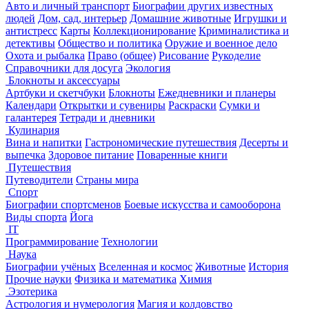
Авто и личный транспорт
Биографии других известных
людей
Дом, сад, интерьер
Домашние животные
Игрушки и
антистресс
Карты
Коллекционирование
Криминалистика и
детективы
Общество и политика
Оружие и военное дело
Охота и рыбалка
Право (общее)
Рисование
Рукоделие
Справочники для досуга
Экология
Блокноты и аксессуары
Артбуки и скетчбуки
Блокноты
Ежедневники и планеры
Календари
Открытки и сувениры
Раскраски
Сумки и
галантерея
Тетради и дневники
Кулинария
Вина и напитки
Гастрономические путешествия
Десерты и
выпечка
Здоровое питание
Поваренные книги
Путешествия
Путеводители
Страны мира
Спорт
Биографии спортсменов
Боевые искусства и самооборона
Виды спорта
Йога
IT
Программирование
Технологии
Наука
Биографии учёных
Вселенная и космос
Животные
История
Прочие науки
Физика и математика
Химия
Эзотерика
Астрология и нумерология
Магия и колдовство