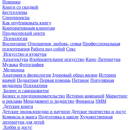
Новинки
Книги со скидкой
Бестселлеры
Спецпроекты
Как опубликовать книгу
Корпоративным клиентам
Продюсерский центр
Психология
Воспитание
Отношения, любовь, семья
Профессиональная
психотерапия
Работа над собой
Секс
Искусство и культура
Архитектура
Изобразительное искусство
Кино
Литература
Музыка
Фотография
Медицина
Анатомия и физиология
Здоровый образ жизни
Истории
врачей
Педиатрия
Первая помощь
Питание
Популярная
медицина
Психиатрия
Бизнес и саморазвитие
Бизнес и предпринимательство
Истории компаний
Маркетинг
и реклама
Менеджмент и лидерство
Финансы
SMM
Детские книги
Детские энциклопедии и научпоп
Детское творчество и досуг
Комиксы и манга
Подготовка к школе
Художественная
литература для детей
Хобби и досуг