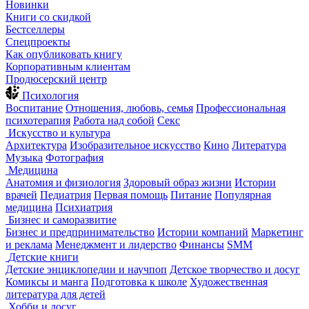
Новинки
Книги со скидкой
Бестселлеры
Спецпроекты
Как опубликовать книгу
Корпоративным клиентам
Продюсерский центр
Психология
Воспитание
Отношения, любовь, семья
Профессиональная
психотерапия
Работа над собой
Секс
Искусство и культура
Архитектура
Изобразительное искусство
Кино
Литература
Музыка
Фотография
Медицина
Анатомия и физиология
Здоровый образ жизни
Истории
врачей
Педиатрия
Первая помощь
Питание
Популярная
медицина
Психиатрия
Бизнес и саморазвитие
Бизнес и предпринимательство
Истории компаний
Маркетинг
и реклама
Менеджмент и лидерство
Финансы
SMM
Детские книги
Детские энциклопедии и научпоп
Детское творчество и досуг
Комиксы и манга
Подготовка к школе
Художественная
литература для детей
Хобби и досуг