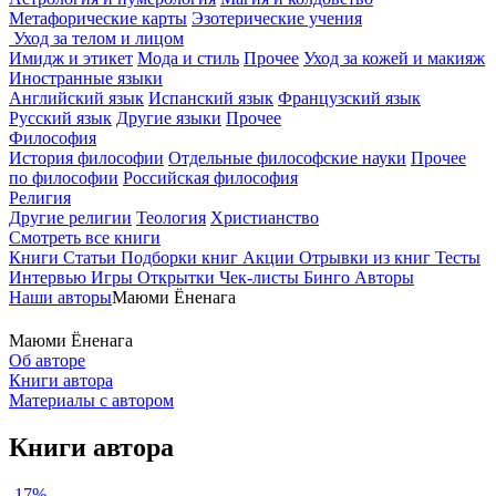
Метафорические карты
Эзотерические учения
Уход за телом и лицом
Имидж и этикет
Мода и стиль
Прочее
Уход за кожей и макияж
Иностранные языки
Английский язык
Испанский язык
Французский язык
Русский язык
Другие языки
Прочее
Философия
История философии
Отдельные философские науки
Прочее
по философии
Российская философия
Религия
Другие религии
Теология
Христианство
Смотреть все книги
Книги
Статьи
Подборки книг
Акции
Отрывки из книг
Тесты
Интервью
Игры
Открытки
Чек-листы
Бинго
Авторы
Наши авторы
Маюми Ёненага
Маюми Ёненага
Об авторе
Книги автора
Материалы с автором
Книги автора
-17%