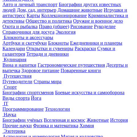
Авто и личный транспорт
Биографии других известных
людей
Дом, сад, интерьер
Домашние животные
Игрушки и
антистресс
Карты
Коллекционирование
Криминалистика и
детективы
Общество и политика
Оружие и военное дело
Охота и рыбалка
Право (общее)
Рисование
Рукоделие
Справочники для досуга
Экология
Блокноты и аксессуары
Артбуки и скетчбуки
Блокноты
Ежедневники и планеры
Календари
Открытки и сувениры
Раскраски
Сумки и
галантерея
Тетради и дневники
Кулинария
Вина и напитки
Гастрономические путешествия
Десерты и
выпечка
Здоровое питание
Поваренные книги
Путешествия
Путеводители
Страны мира
Спорт
Биографии спортсменов
Боевые искусства и самооборона
Виды спорта
Йога
IT
Программирование
Технологии
Наука
Биографии учёных
Вселенная и космос
Животные
История
Прочие науки
Физика и математика
Химия
Эзотерика
Астрология и нумерология
Магия и колдовство