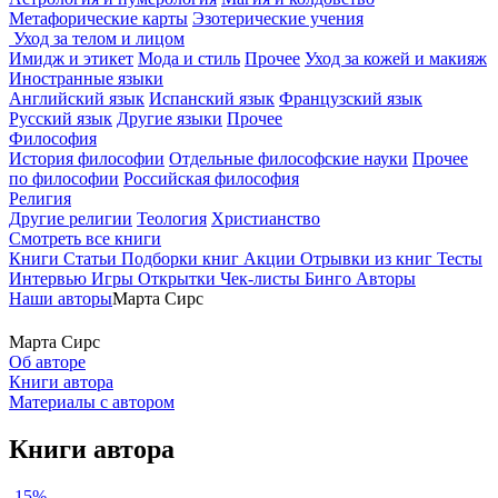
Метафорические карты
Эзотерические учения
Уход за телом и лицом
Имидж и этикет
Мода и стиль
Прочее
Уход за кожей и макияж
Иностранные языки
Английский язык
Испанский язык
Французский язык
Русский язык
Другие языки
Прочее
Философия
История философии
Отдельные философские науки
Прочее
по философии
Российская философия
Религия
Другие религии
Теология
Христианство
Смотреть все книги
Книги
Статьи
Подборки книг
Акции
Отрывки из книг
Тесты
Интервью
Игры
Открытки
Чек-листы
Бинго
Авторы
Наши авторы
Марта Сирс
Марта Сирс
Об авторе
Книги автора
Материалы с автором
Книги автора
-15%