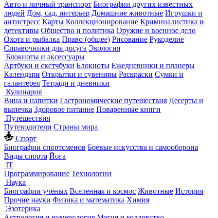
Авто и личный транспорт
Биографии других известных
людей
Дом, сад, интерьер
Домашние животные
Игрушки и
антистресс
Карты
Коллекционирование
Криминалистика и
детективы
Общество и политика
Оружие и военное дело
Охота и рыбалка
Право (общее)
Рисование
Рукоделие
Справочники для досуга
Экология
Блокноты и аксессуары
Артбуки и скетчбуки
Блокноты
Ежедневники и планеры
Календари
Открытки и сувениры
Раскраски
Сумки и
галантерея
Тетради и дневники
Кулинария
Вина и напитки
Гастрономические путешествия
Десерты и
выпечка
Здоровое питание
Поваренные книги
Путешествия
Путеводители
Страны мира
Спорт
Биографии спортсменов
Боевые искусства и самооборона
Виды спорта
Йога
IT
Программирование
Технологии
Наука
Биографии учёных
Вселенная и космос
Животные
История
Прочие науки
Физика и математика
Химия
Эзотерика
Астрология и нумерология
Магия и колдовство