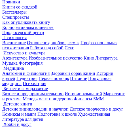
Новинки
Книги со скидкой
Бестселлеры
Спецпроекты
Как опубликовать книгу
Корпоративным клиентам
Продюсерский центр
Психология
Воспитание
Отношения, любовь, семья
Профессиональная
психотерапия
Работа над собой
Секс
Искусство и культура
Архитектура
Изобразительное искусство
Кино
Литература
Музыка
Фотография
Медицина
Анатомия и физиология
Здоровый образ жизни
Истории
врачей
Педиатрия
Первая помощь
Питание
Популярная
медицина
Психиатрия
Бизнес и саморазвитие
Бизнес и предпринимательство
Истории компаний
Маркетинг
и реклама
Менеджмент и лидерство
Финансы
SMM
Детские книги
Детские энциклопедии и научпоп
Детское творчество и досуг
Комиксы и манга
Подготовка к школе
Художественная
литература для детей
Хобби и досуг