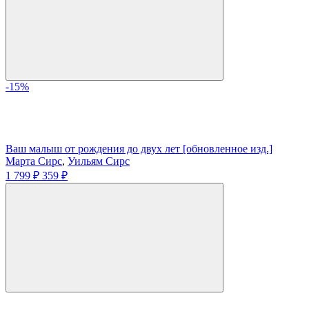
-15%
Ваш малыш от рождения до двух лет [обновленное изд.]
Марта Сирс
,
Уильям Сирс
1 799 ₽
359 ₽