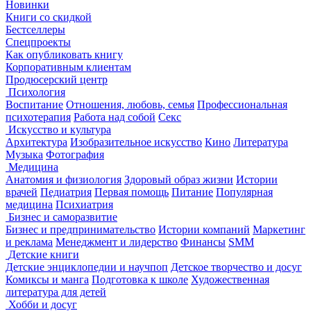
Новинки
Книги со скидкой
Бестселлеры
Спецпроекты
Как опубликовать книгу
Корпоративным клиентам
Продюсерский центр
Психология
Воспитание
Отношения, любовь, семья
Профессиональная
психотерапия
Работа над собой
Секс
Искусство и культура
Архитектура
Изобразительное искусство
Кино
Литература
Музыка
Фотография
Медицина
Анатомия и физиология
Здоровый образ жизни
Истории
врачей
Педиатрия
Первая помощь
Питание
Популярная
медицина
Психиатрия
Бизнес и саморазвитие
Бизнес и предпринимательство
Истории компаний
Маркетинг
и реклама
Менеджмент и лидерство
Финансы
SMM
Детские книги
Детские энциклопедии и научпоп
Детское творчество и досуг
Комиксы и манга
Подготовка к школе
Художественная
литература для детей
Хобби и досуг