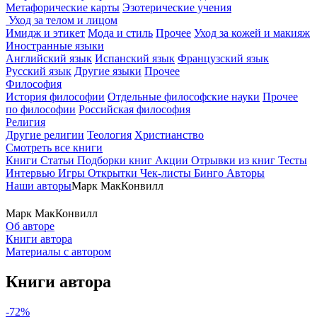
Метафорические карты
Эзотерические учения
Уход за телом и лицом
Имидж и этикет
Мода и стиль
Прочее
Уход за кожей и макияж
Иностранные языки
Английский язык
Испанский язык
Французский язык
Русский язык
Другие языки
Прочее
Философия
История философии
Отдельные философские науки
Прочее
по философии
Российская философия
Религия
Другие религии
Теология
Христианство
Смотреть все книги
Книги
Статьи
Подборки книг
Акции
Отрывки из книг
Тесты
Интервью
Игры
Открытки
Чек-листы
Бинго
Авторы
Наши авторы
Марк МакКонвилл
Марк МакКонвилл
Об авторе
Книги автора
Материалы с автором
Книги автора
-72%