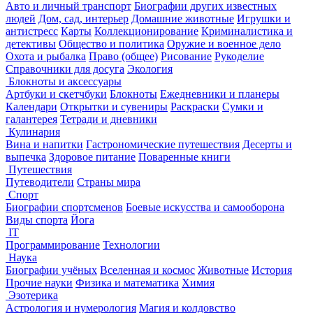
Авто и личный транспорт
Биографии других известных
людей
Дом, сад, интерьер
Домашние животные
Игрушки и
антистресс
Карты
Коллекционирование
Криминалистика и
детективы
Общество и политика
Оружие и военное дело
Охота и рыбалка
Право (общее)
Рисование
Рукоделие
Справочники для досуга
Экология
Блокноты и аксессуары
Артбуки и скетчбуки
Блокноты
Ежедневники и планеры
Календари
Открытки и сувениры
Раскраски
Сумки и
галантерея
Тетради и дневники
Кулинария
Вина и напитки
Гастрономические путешествия
Десерты и
выпечка
Здоровое питание
Поваренные книги
Путешествия
Путеводители
Страны мира
Спорт
Биографии спортсменов
Боевые искусства и самооборона
Виды спорта
Йога
IT
Программирование
Технологии
Наука
Биографии учёных
Вселенная и космос
Животные
История
Прочие науки
Физика и математика
Химия
Эзотерика
Астрология и нумерология
Магия и колдовство