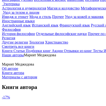
Эзотерика
Астрология и нумерология
Магия и колдовство
Метафорически
Уход за телом и лицом
Имидж и этикет
Мода и стиль
Прочее
Уход за кожей и макияж
Иностранные языки
Английский язык
Испанский язык
Французский язык
Русский 
Философия
История философии
Отдельные философские науки
Прочее по
Религия
Другие религии
Теология
Христианство
Смотреть все книги
Книги
Статьи
Подборки книг
Акции
Отрывки из книг
Тесты
И
Наши авторы
Марият Меджидова
Марият Меджидова
Об авторе
Книги автора
Материалы с автором
Книги автора
-17%