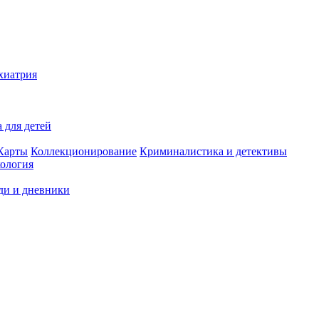
хиатрия
 для детей
Карты
Коллекционирование
Криминалистика и детективы
ология
ди и дневники