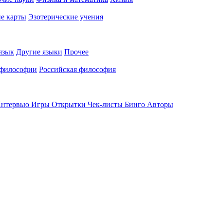
е карты
Эзотерические учения
язык
Другие языки
Прочее
 философии
Российская философия
нтервью
Игры
Открытки
Чек-листы
Бинго
Авторы