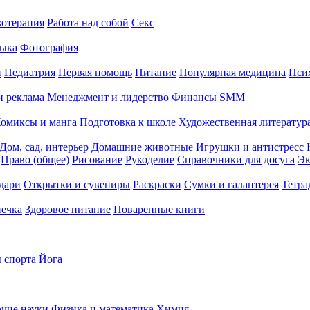
хотерапия
Работа над собой
Секс
ыка
Фотография
й
Педиатрия
Первая помощь
Питание
Популярная медицина
Пси
и реклама
Менеджмент и лидерство
Финансы
SMM
омиксы и манга
Подготовка к школе
Художественная литература
Дом, сад, интерьер
Домашние животные
Игрушки и антистресс
Право (общее)
Рисование
Рукоделие
Справочники для досуга
Эк
дари
Открытки и сувениры
Раскраски
Сумки и галантерея
Тетра
печка
Здоровое питание
Поваренные книги
 спорта
Йога
чие науки
Физика и математика
Химия