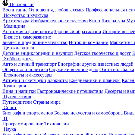
Психология
Воспитание
Отношения, любовь, семья
Профессиональная пси
Искусство и культура
Архитектура
Изобразительное искусство
Кино
Литература
Муз
Медицина
Анатомия и физиология
Здоровый образ жизни
Истории враче
Бизнес и саморазвитие
Бизнес и предпринимательство
Истории компаний
Маркетинг 
Детские книги
Детские энциклопедии и научпоп
Детское творчество и досуг
К
Хобби и досуг
Авто и личный транспорт
Биографии других известных людей
Общество и политика
Оружие и военное дело
Охота и рыбалка
Блокноты и аксессуары
Артбуки и скетчбуки
Блокноты
Ежедневники и планеры
Кален
Кулинария
Вина и напитки
Гастрономические путешествия
Десерты и вы
Путешествия
Путеводители
Страны мира
Спорт
Биографии спортсменов
Боевые искусства и самооборона
Виды
IT
Программирование
Технологии
Наука
Биографии учёных
Вселенная и космос
Животные
История
Про