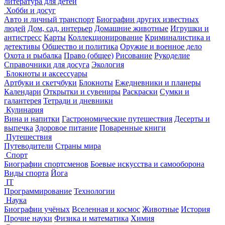
литература для детей
Хобби и досуг
Авто и личный транспорт
Биографии других известных
людей
Дом, сад, интерьер
Домашние животные
Игрушки и
антистресс
Карты
Коллекционирование
Криминалистика и
детективы
Общество и политика
Оружие и военное дело
Охота и рыбалка
Право (общее)
Рисование
Рукоделие
Справочники для досуга
Экология
Блокноты и аксессуары
Артбуки и скетчбуки
Блокноты
Ежедневники и планеры
Календари
Открытки и сувениры
Раскраски
Сумки и
галантерея
Тетради и дневники
Кулинария
Вина и напитки
Гастрономические путешествия
Десерты и
выпечка
Здоровое питание
Поваренные книги
Путешествия
Путеводители
Страны мира
Спорт
Биографии спортсменов
Боевые искусства и самооборона
Виды спорта
Йога
IT
Программирование
Технологии
Наука
Биографии учёных
Вселенная и космос
Животные
История
Прочие науки
Физика и математика
Химия