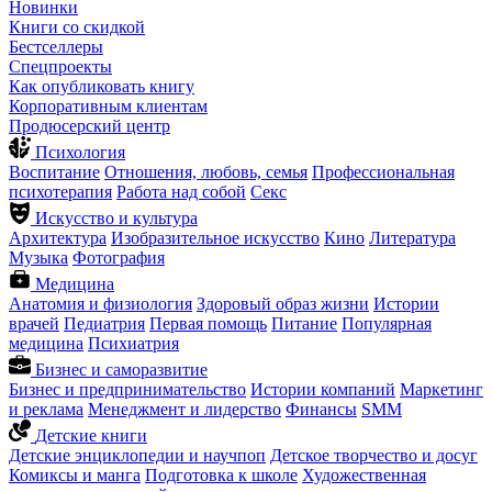
Новинки
Книги со скидкой
Бестселлеры
Спецпроекты
Как опубликовать книгу
Корпоративным клиентам
Продюсерский центр
Психология
Воспитание
Отношения, любовь, семья
Профессиональная
психотерапия
Работа над собой
Секс
Искусство и культура
Архитектура
Изобразительное искусство
Кино
Литература
Музыка
Фотография
Медицина
Анатомия и физиология
Здоровый образ жизни
Истории
врачей
Педиатрия
Первая помощь
Питание
Популярная
медицина
Психиатрия
Бизнес и саморазвитие
Бизнес и предпринимательство
Истории компаний
Маркетинг
и реклама
Менеджмент и лидерство
Финансы
SMM
Детские книги
Детские энциклопедии и научпоп
Детское творчество и досуг
Комиксы и манга
Подготовка к школе
Художественная