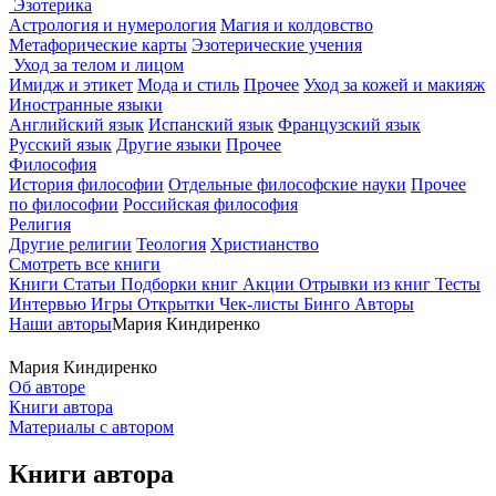
Эзотерика
Астрология и нумерология
Магия и колдовство
Метафорические карты
Эзотерические учения
Уход за телом и лицом
Имидж и этикет
Мода и стиль
Прочее
Уход за кожей и макияж
Иностранные языки
Английский язык
Испанский язык
Французский язык
Русский язык
Другие языки
Прочее
Философия
История философии
Отдельные философские науки
Прочее
по философии
Российская философия
Религия
Другие религии
Теология
Христианство
Смотреть все книги
Книги
Статьи
Подборки книг
Акции
Отрывки из книг
Тесты
Интервью
Игры
Открытки
Чек-листы
Бинго
Авторы
Наши авторы
Мария Киндиренко
Мария Киндиренко
Об авторе
Книги автора
Материалы с автором
Книги автора