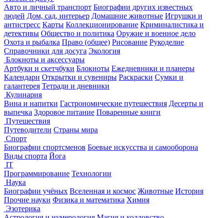
Авто и личный транспорт
Биографии других известных
людей
Дом, сад, интерьер
Домашние животные
Игрушки и
антистресс
Карты
Коллекционирование
Криминалистика и
детективы
Общество и политика
Оружие и военное дело
Охота и рыбалка
Право (общее)
Рисование
Рукоделие
Справочники для досуга
Экология
Блокноты и аксессуары
Артбуки и скетчбуки
Блокноты
Ежедневники и планеры
Календари
Открытки и сувениры
Раскраски
Сумки и
галантерея
Тетради и дневники
Кулинария
Вина и напитки
Гастрономические путешествия
Десерты и
выпечка
Здоровое питание
Поваренные книги
Путешествия
Путеводители
Страны мира
Спорт
Биографии спортсменов
Боевые искусства и самооборона
Виды спорта
Йога
IT
Программирование
Технологии
Наука
Биографии учёных
Вселенная и космос
Животные
История
Прочие науки
Физика и математика
Химия
Эзотерика
Астрология и нумерология
Магия и колдовство