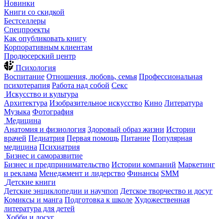
Новинки
Книги со скидкой
Бестселлеры
Спецпроекты
Как опубликовать книгу
Корпоративным клиентам
Продюсерский центр
Психология
Воспитание
Отношения, любовь, семья
Профессиональная
психотерапия
Работа над собой
Секс
Искусство и культура
Архитектура
Изобразительное искусство
Кино
Литература
Музыка
Фотография
Медицина
Анатомия и физиология
Здоровый образ жизни
Истории
врачей
Педиатрия
Первая помощь
Питание
Популярная
медицина
Психиатрия
Бизнес и саморазвитие
Бизнес и предпринимательство
Истории компаний
Маркетинг
и реклама
Менеджмент и лидерство
Финансы
SMM
Детские книги
Детские энциклопедии и научпоп
Детское творчество и досуг
Комиксы и манга
Подготовка к школе
Художественная
литература для детей
Хобби и досуг