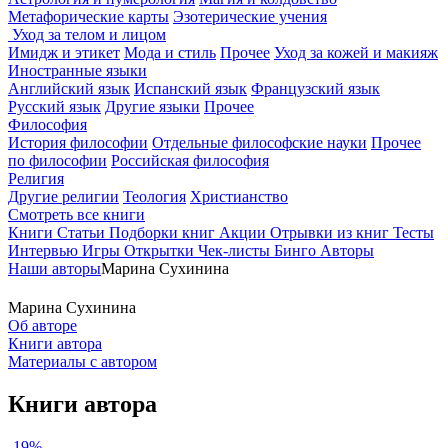
Метафорические карты
Эзотерические учения
Уход за телом и лицом
Имидж и этикет
Мода и стиль
Прочее
Уход за кожей и макияж
Иностранные языки
Английский язык
Испанский язык
Французский язык
Русский язык
Другие языки
Прочее
Философия
История философии
Отдельные философские науки
Прочее
по философии
Российская философия
Религия
Другие религии
Теология
Христианство
Смотреть все книги
Книги
Статьи
Подборки книг
Акции
Отрывки из книг
Тесты
Интервью
Игры
Открытки
Чек-листы
Бинго
Авторы
Наши авторы
Марина Сухинина
Марина Сухинина
Об авторе
Книги автора
Материалы с автором
Книги автора
-19%