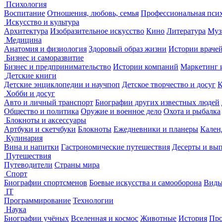
Психология
Воспитание
Отношения, любовь, семья
Профессиональная пси
Искусство и культура
Архитектура
Изобразительное искусство
Кино
Литература
Муз
Медицина
Анатомия и физиология
Здоровый образ жизни
Истории враче
Бизнес и саморазвитие
Бизнес и предпринимательство
Истории компаний
Маркетинг 
Детские книги
Детские энциклопедии и научпоп
Детское творчество и досуг
К
Хобби и досуг
Авто и личный транспорт
Биографии других известных людей
Общество и политика
Оружие и военное дело
Охота и рыбалка
Блокноты и аксессуары
Артбуки и скетчбуки
Блокноты
Ежедневники и планеры
Кален
Кулинария
Вина и напитки
Гастрономические путешествия
Десерты и вы
Путешествия
Путеводители
Страны мира
Спорт
Биографии спортсменов
Боевые искусства и самооборона
Виды
IT
Программирование
Технологии
Наука
Биографии учёных
Вселенная и космос
Животные
История
Про