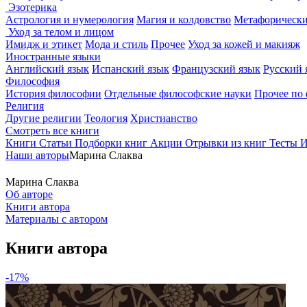
Эзотерика
Астрология и нумерология
Магия и колдовство
Метафорически
Уход за телом и лицом
Имидж и этикет
Мода и стиль
Прочее
Уход за кожей и макияж
Иностранные языки
Английский язык
Испанский язык
Французский язык
Русский 
Философия
История философии
Отдельные философские науки
Прочее по
Религия
Другие религии
Теология
Христианство
Смотреть все книги
Книги
Статьи
Подборки книг
Акции
Отрывки из книг
Тесты
И
Наши авторы
Марина Слаква
Марина Слаква
Об авторе
Книги автора
Материалы с автором
Книги автора
-17%