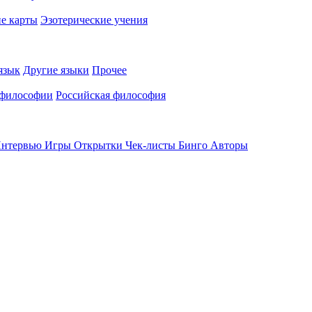
е карты
Эзотерические учения
язык
Другие языки
Прочее
 философии
Российская философия
нтервью
Игры
Открытки
Чек-листы
Бинго
Авторы