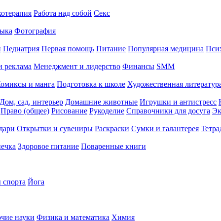
хотерапия
Работа над собой
Секс
ыка
Фотография
й
Педиатрия
Первая помощь
Питание
Популярная медицина
Пси
и реклама
Менеджмент и лидерство
Финансы
SMM
омиксы и манга
Подготовка к школе
Художественная литература
Дом, сад, интерьер
Домашние животные
Игрушки и антистресс
Право (общее)
Рисование
Рукоделие
Справочники для досуга
Эк
дари
Открытки и сувениры
Раскраски
Сумки и галантерея
Тетра
печка
Здоровое питание
Поваренные книги
 спорта
Йога
чие науки
Физика и математика
Химия