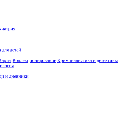
хиатрия
 для детей
Карты
Коллекционирование
Криминалистика и детективы
ология
ди и дневники